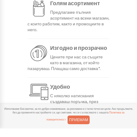
Голям асортимент
Предлагаме пълния
асортимент на всеки магазин,
с които работим, както и промоциите в
него.
Изгодно и прозрачно
Цените при нас са същите
като в магазина, от който
пазаруваш. Плащаш само доставка*.
Удобно
С няколко натискания
създаваш поръчка, през
сайта или мобилните ни приложения.
Използваме Бисквитки, за по-добро изживяване, за рекламни и статистически цели. Ако продължите,
без да променяте настройките си, ще смятаме, че се съгласявате с нашата
Политика за
ПРИЕМАМ
поверителност
Бързо
Можеш да избереш доставка