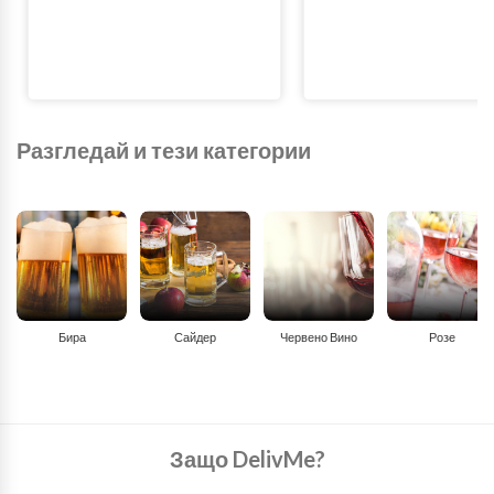
Разгледай и тези категории
Бира
Сайдер
Червено Вино
Розе
Защо DelivMe?