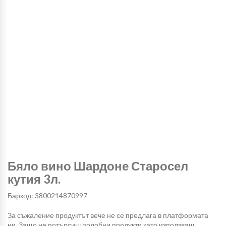
Бяло вино Шардоне Старосел
кутия 3л.
Баркод: 3800214870997
За съжаление продуктът вече не се предлага в платформата
ни. Защо не потърсиш подобни продукти като използваш