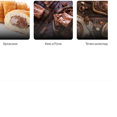
Кроасани
Кекс и Рула
Течен шоколад