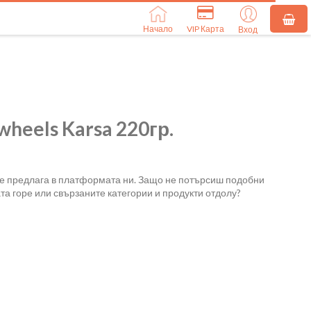
Начало
VIP Карта
Вход
heels Karsa 220гр.
се предлага в платформата ни. Защо не потърсиш подобни
та горе или свързаните категории и продукти отдолу?