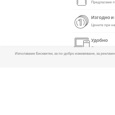
Предлагаме пъ
Изгодно и
Цените при на
Удобно
С няколко нат
Използваме Бисквитки, за по-добро изживяване, за рекламн
Бързо
Можеш да избе
Гарантир
Ако нещо не т
Лесно пл