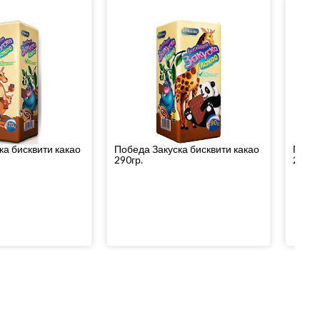
ка бисквити какао
Победа Закуска бисквити какао
Побед
290гр.
220гр