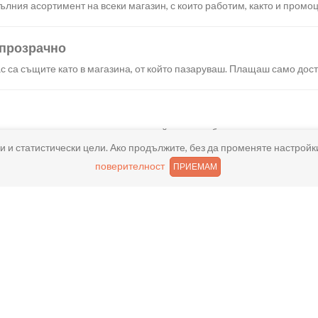
лния асортимент на всеки магазин, с които работим, както и промоц
 прозрачно
с са същите като в магазина, от който пазаруваш. Плащаш само дост
искания създаваш поръчка, през сайта или мобилните ни приложени
и и статистически цели. Ако продължите, без да променяте настройк
поверителност
ПРИЕМАМ
реш доставка или взимане от място веднага или в избрано от теб в
ано
и хареса в поръчката, ще ти възстановим не 150% от цената в профи
ащане