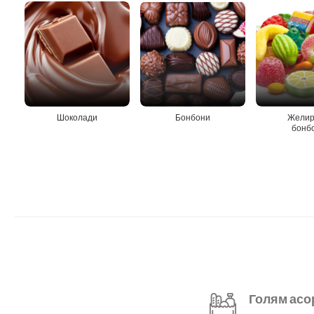
Шоколади
Бонбони
Желир
бонб
Голям асо