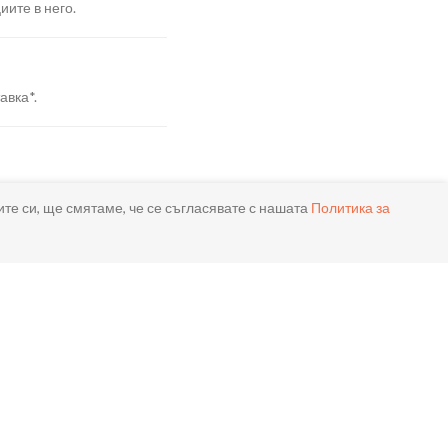
иите в него.
авка*.
я.
ите си, ще смятаме, че се съгласявате с нашата
Политика за
реме.
ла.