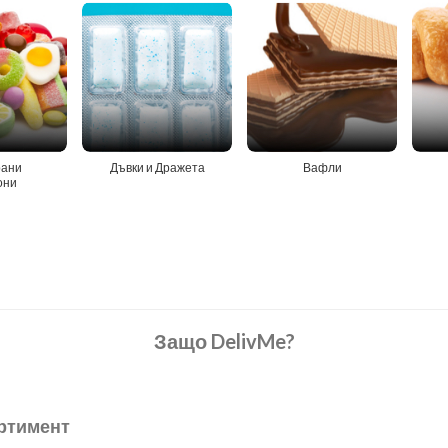
ани
Дъвки и Дражета
Вафли
они
Защо DelivMe?
ртимент