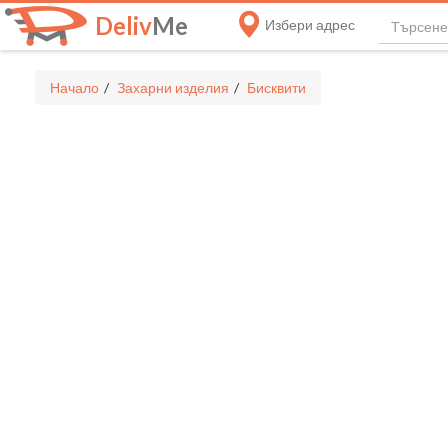
Deliv
Me
Избери адрес
Начало
Захарни изделия
Бисквити