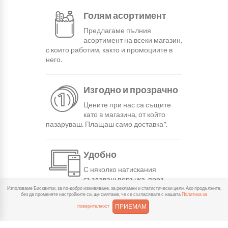
Голям асортимент
Предлагаме пълния
асортимент на всеки магазин,
с които работим, както и промоциите в
него.
Изгодно и прозрачно
Цените при нас са същите
като в магазина, от който
пазаруваш. Плащаш само доставка*.
Удобно
С няколко натискания
създаваш поръчка, през
сайта или мобилните ни приложения.
Използваме Бисквитки, за по-добро изживяване, за рекламни и статистически цели. Ако продължите,
без да променяте настройките си, ще смятаме, че се съгласявате с нашата
Политика за
ПРИЕМАМ
поверителност
Бързо