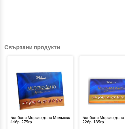
Свързани продукти
Бонбони Морско дъно Милмекс
Бонбони Морско дъно М
44бр. 275гр.
22бр. 135гр.