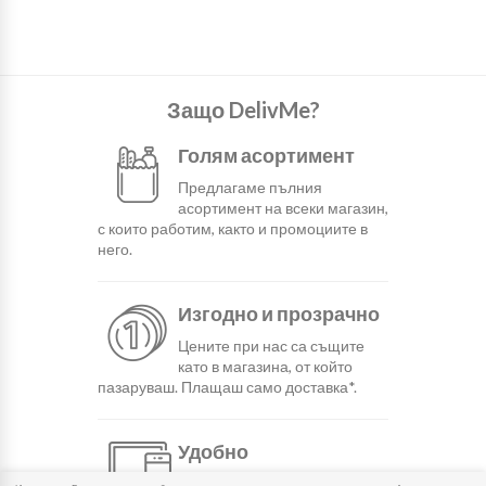
Защо DelivMe?
Голям асортимент
Предлагаме пълния
асортимент на всеки магазин,
с които работим, както и промоциите в
него.
Изгодно и прозрачно
Цените при нас са същите
като в магазина, от който
пазаруваш. Плащаш само доставка*.
Удобно
С няколко натискания