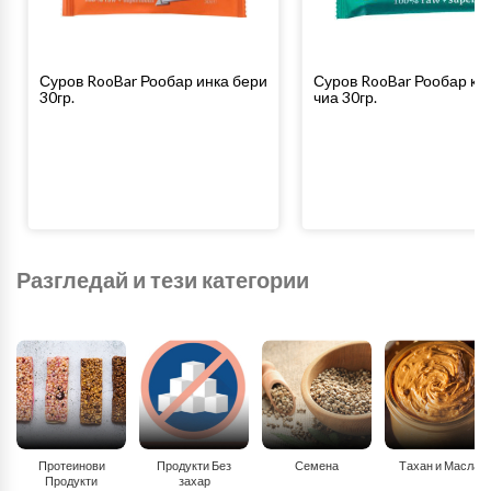
Суров RooBar Рообар инка бери
Суров RooBar Рообар кок
30гр.
чиа 30гр.
Разгледай и тези категории
Протеинови
Продукти Без
Семена
Тахан и Масла
Продукти
захар