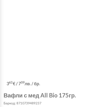
63
09
3
€
/
7
лв.
/ бр.
Вафли с мед All Bio 175гр.
Баркод: 8710739489237