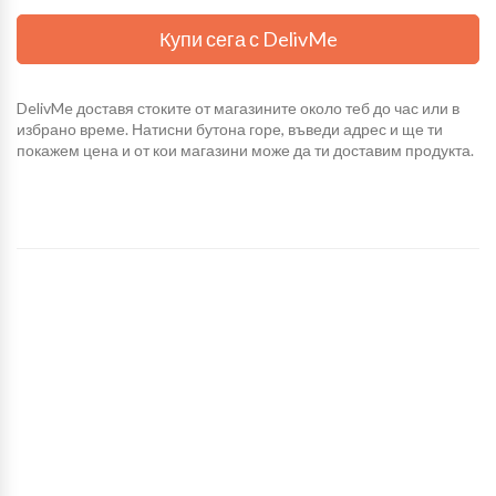
Купи сега с DelivMe
DelivMe доставя стоките от магазините около теб до час или в
избрано време. Натисни бутона горе, въведи адрес и ще ти
покажем цена и от кои магазини може да ти доставим продукта.