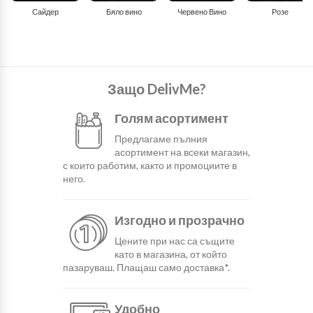
Сайдер
Бяло вино
Червено Вино
Розе
Защо DelivMe?
Голям асортимент
Предлагаме пълния
асортимент на всеки магазин,
с които работим, както и промоциите в
него.
Изгодно и прозрачно
Цените при нас са същите
като в магазина, от който
пазаруваш. Плащаш само доставка*.
Удобно