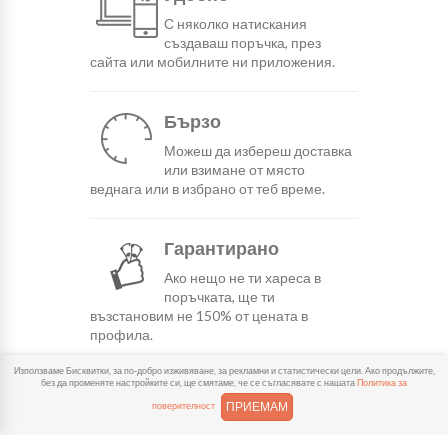
С няколко натискания
създаваш поръчка, през
сайта или мобилните ни приложения.
Бързо
Можеш да избереш доставка
или взимане от място
веднага или в избрано от теб време.
Гарантирано
Ако нещо не ти хареса в
поръчката, ще ти
възстановим не 150% от цената в
профила.
Използваме Бисквитки, за по-добро изживяване, за рекламни и статистически цели. Ако продължите,
без да променяте настройките си, ще смятаме, че се съгласявате с нашата
Политика за
Лесно плащане
ПРИЕМАМ
поверителност
Можеш да платиш както в
брой, така и електронно с