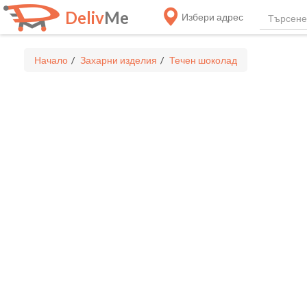
Deliv
Me
Избери адрес
Начало
Захарни изделия
Течен шоколад