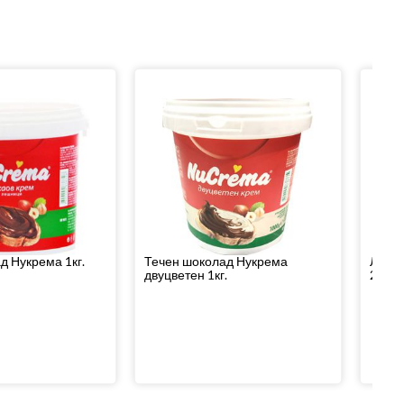
д Нукрема 1кг.
Течен шоколад Нукрема
Линдт
двуцветен 1кг.
200гр