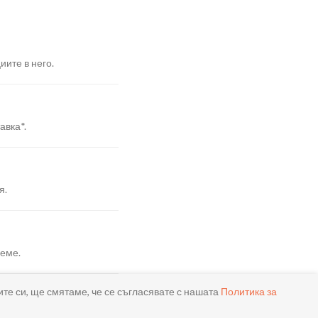
иите в него.
авка*.
я.
реме.
ите си, ще смятаме, че се съгласявате с нашата
Политика за
ла.