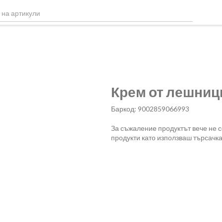
Крем от лешници 
Баркод: 9002859066993
За съжаление продуктът вече не 
продукти като използваш търсачка