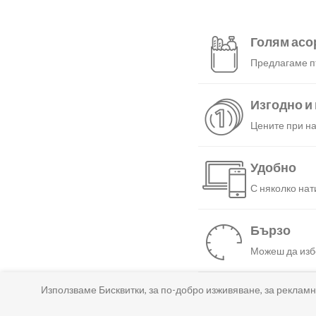
Голям асо
Предлагаме пъ
Изгодно и
Цените при на
Удобно
С няколко нат
Бързо
Можеш да избе
Използваме Бисквитки, за по-добро изживяване, за рекламн
Гарантир
Ако нещо не т