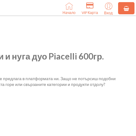
Начало
VIP Карта
Вход
и нуга дуо Piacelli 600гр.
се предлага в платформата ни. Защо не потърсиш подобни
та горе или свързаните категории и продукти отдолу?