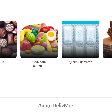
они
Желирани
Дъвки и Дражета
бонбони
Защо DelivMe?