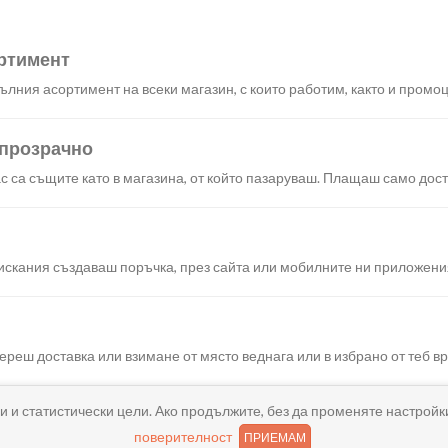
ртимент
лния асортимент на всеки магазин, с които работим, както и промоц
 прозрачно
с са същите като в магазина, от който пазаруваш. Плащаш само дост
искания създаваш поръчка, през сайта или мобилните ни приложени
реш доставка или взимане от място веднага или в избрано от теб в
и и статистически цели. Ако продължите, без да променяте настройк
ано
поверителност
ПРИЕМАМ
и хареса в поръчката, ще ти възстановим не 150% от цената в профи