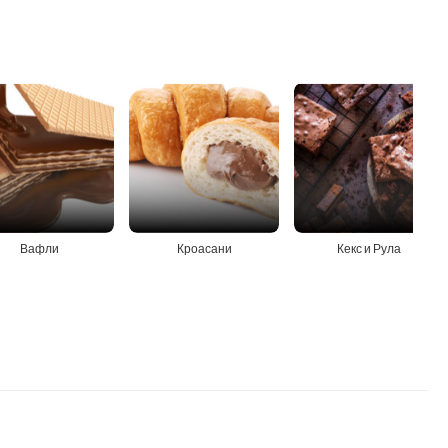
Вафли
Кроасани
Кекс и Рула