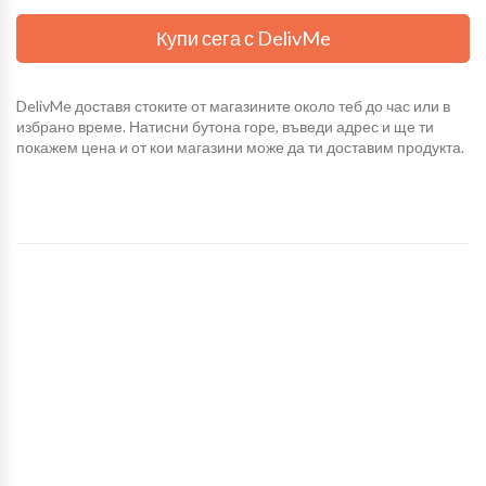
Купи сега с DelivMe
DelivMe доставя стоките от магазините около теб до час или в
избрано време. Натисни бутона горе, въведи адрес и ще ти
покажем цена и от кои магазини може да ти доставим продукта.