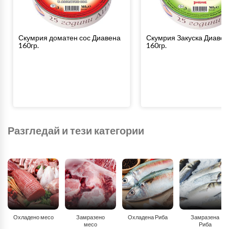
Скумрия доматен сос Диавена
Скумрия Закуска Диавен
160гр.
160гр.
Разгледай и тези категории
Охладено месо
Замразено
Охладена Риба
Замразена
месо
Риба