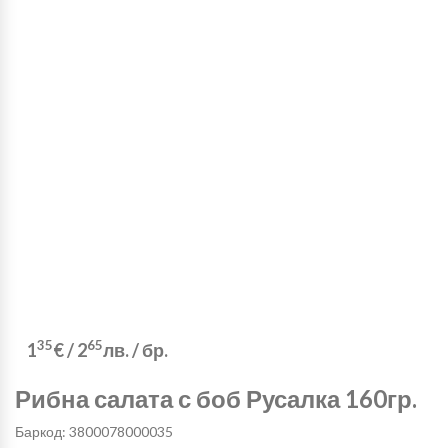
35
65
1
€
/
2
лв.
/ бр.
Рибна салата с боб Русалка 160гр.
Баркод: 3800078000035