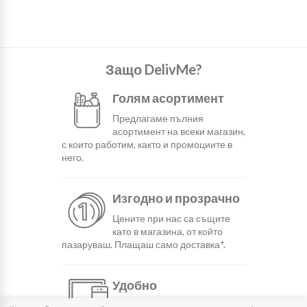
Защо DelivMe?
Голям асортимент
Предлагаме пълния
асортимент на всеки магазин,
с които работим, както и промоциите в
него.
Изгодно и прозрачно
Цените при нас са същите
като в магазина, от който
пазаруваш. Плащаш само доставка*.
Удобно
С няколко натискания