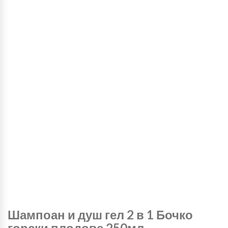
Шампоан и душ гел 2 в 1 Бочко
горски плодове 250мл.