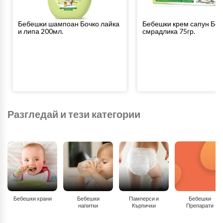
Бебешки шампоан Бочко лайка
Бебешки крем сапун Боч
и липа 200мл.
смрадлика 75гр.
Разгледай и тези категории
Бебешки храни
Бебешки
Памперси и
Бебешки
напитки
Кърпички
Препарати