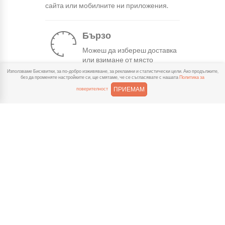
сайта или мобилните ни приложения.
Бързо
Можеш да избереш доставка
или взимане от място
веднага или в избрано от теб време.
Използваме Бисквитки, за по-добро изживяване, за рекламни и статистически цели. Ако продължите,
без да променяте настройките си, ще смятаме, че се съгласявате с нашата
Политика за
ПРИЕМАМ
поверителност
Гарантирано
Ако нещо не ти хареса в
поръчката, ще ти
възстановим не 150% от цената в
профила.
Лесно плащане
Можеш да платиш както в
брой, така и електронно с
карта или профил в ePay.