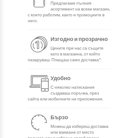
Предлагаме пълния
асортимент на всеки магазин,
с които работим, както и промоциите в
него.
Изгодно и прозрачно
Цените при нас са същите
като в магазина, от който
пазаруваш. Плащаш само доставка*.
Удобно
С няколко натискания
създаваш поръчка, през
сайта или мобилните ни приложения.
Бързо
Можеш да избереш доставка
или взимане от място
веднага или в избрано от теб време.