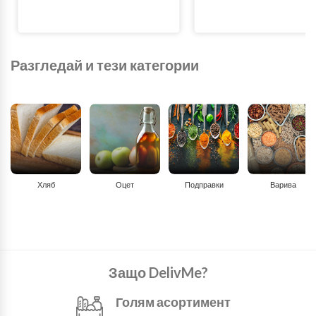
Разгледай и тези категории
Хляб
Оцет
Подправки
Варива
Защо DelivMe?
Голям асортимент