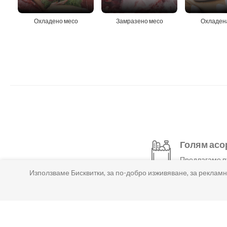
Охладено месо
Замразено месо
Охладен
Голям асо
Предлагаме пъ
Използваме Бисквитки, за по-добро изживяване, за рекламн
Изгодно и
Цените при на