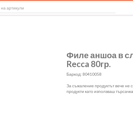
Филе аншоа в с
Recca 80гр.
Баркод: 80410058
За съжаление продуктът вече не 
продукти като използваш търсачка