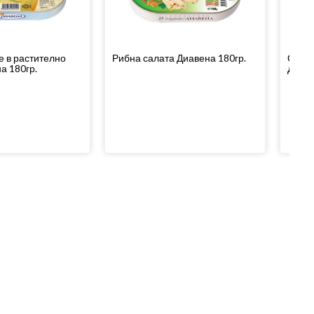
 в растително
Рибна салата Диавена 180гр.
Скумр
а 180гр.
Диаве