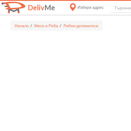
Deliv
Me
Избери адрес
Начало
Месо и Риба
Рибни деликатеси