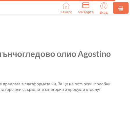
Начало
VIP Карта
Вход
лънчогледово олио Agostino
се предлага в платформата ни. Защо не потърсиш подобни
та горе или свързаните категории и продукти отдолу?