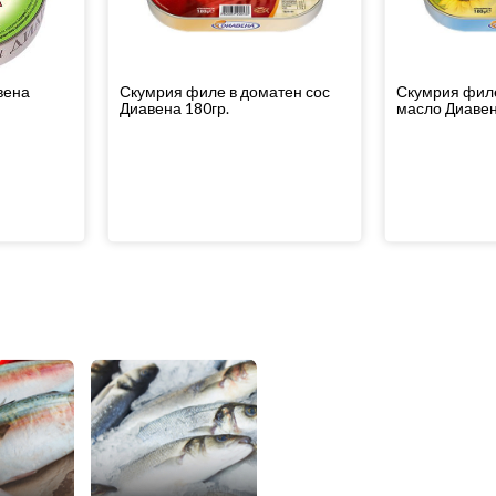
вена
Скумрия филе в доматен сос
Скумрия филе
Диавена 180гр.
масло Диавен