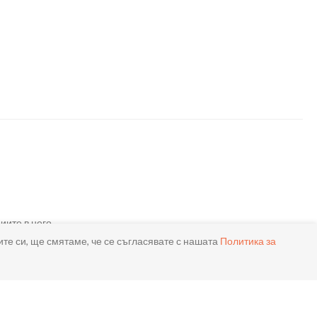
иите в него.
ите си, ще смятаме, че се съгласявате с нашата
Политика за
авка*.