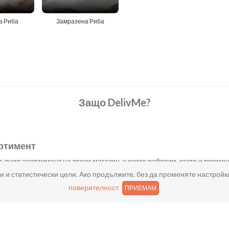
а Риба
Замразена Риба
Защо DelivMe?
ртимент
лния асортимент на всеки магазин, с които работим, както и промоц
и и статистически цели. Ако продължите, без да променяте настройк
поверителност
ПРИЕМАМ
 прозрачно
с са същите като в магазина, от който пазаруваш. Плащаш само дост