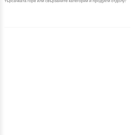
търсачката горе или свързаните категории и продукти отдолу?