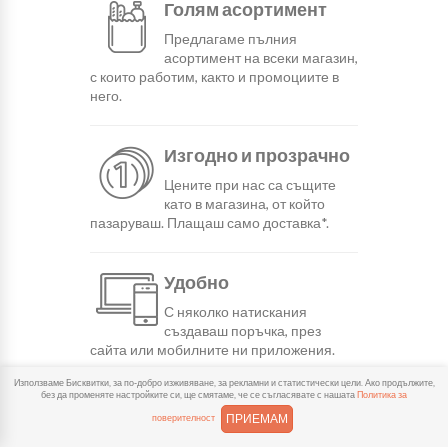
Голям асортимент
Предлагаме пълния
асортимент на всеки магазин,
с които работим, както и промоциите в
него.
Изгодно и прозрачно
Цените при нас са същите
като в магазина, от който
пазаруваш. Плащаш само доставка*.
Удобно
С няколко натискания
създаваш поръчка, през
сайта или мобилните ни приложения.
Използваме Бисквитки, за по-добро изживяване, за рекламни и статистически цели. Ако продължите,
без да променяте настройките си, ще смятаме, че се съгласявате с нашата
Политика за
Бързо
ПРИЕМАМ
поверителност
Можеш да избереш доставка