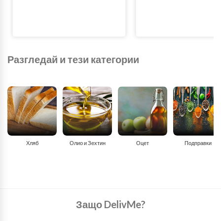
Разгледай и тези категории
Хляб
Олио и Зехтин
Оцет
Подправки
Защо DelivMe?