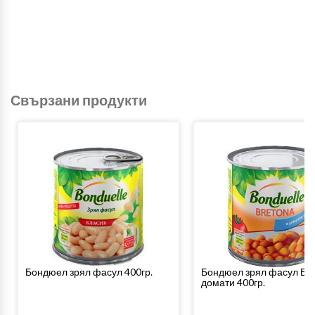
Свързани продукти
Бондюел зрял фасул 400гр.
Бондюел зрял фасул Бре
домати 400гр.