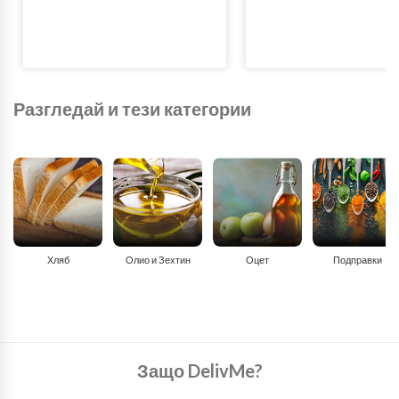
Разгледай и тези категории
Хляб
Олио и Зехтин
Оцет
Подправки
Защо DelivMe?