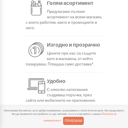
Голям асортимент
Предлагаме пълния
асортимент на всеки магазин,
с които работим, както и промоциите в
него.
Изгодно и прозрачно
Цените при нас са същите
като в магазина, от който
пазаруваш. Плащаш само доставка*.
Удобно
С няколко натискания
създаваш поръчка, през
сайта или мобилните ни приложения.
Използваме Бисквитки, за по-добро изживяване, за рекламни и статистически цели. Ако продължите,
без да променяте настройките си, ще смятаме, че се съгласявате с нашата
Политика за
Бързо
ПРИЕМАМ
поверителност
Можеш да избереш доставка