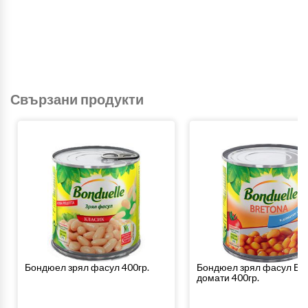
Свързани продукти
Бондюел зрял фасул 400гр.
Бондюел зрял фасул Бре
домати 400гр.