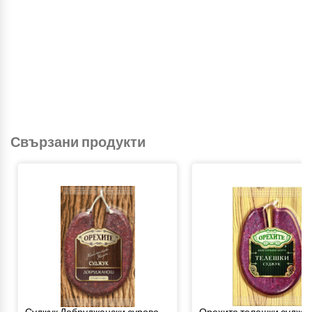
Свързани продукти
Суджук Добруджански сурово-
Орехите телешки суджук