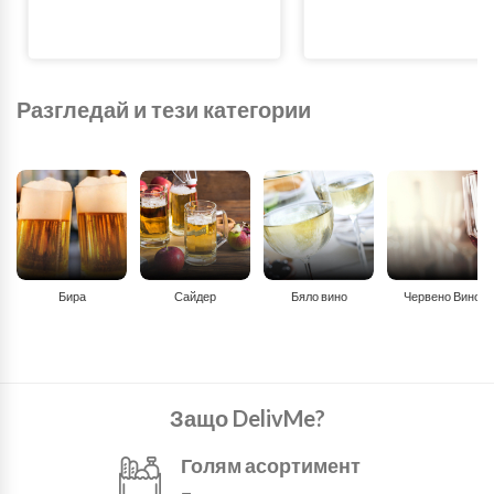
Разгледай и тези категории
Бира
Сайдер
Бяло вино
Червено Вино
Защо DelivMe?
Голям асортимент