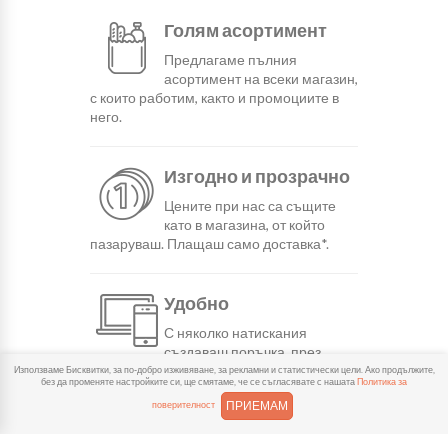
Голям асортимент
Предлагаме пълния
асортимент на всеки магазин,
с които работим, както и промоциите в
него.
Изгодно и прозрачно
Цените при нас са същите
като в магазина, от който
пазаруваш. Плащаш само доставка*.
Удобно
С няколко натискания
създаваш поръчка, през
сайта или мобилните ни приложения.
Използваме Бисквитки, за по-добро изживяване, за рекламни и статистически цели. Ако продължите,
без да променяте настройките си, ще смятаме, че се съгласявате с нашата
Политика за
ПРИЕМАМ
поверителност
Бързо