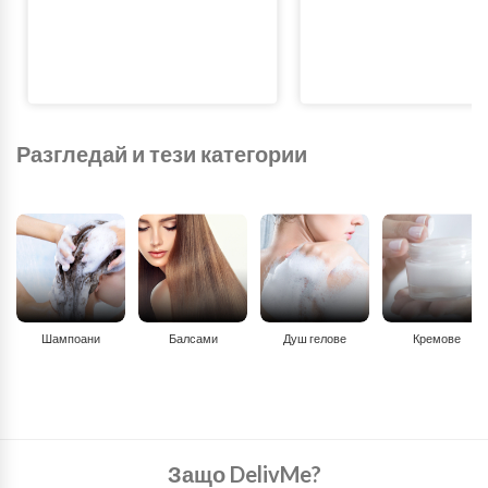
Разгледай и тези категории
Шампоани
Балсами
Душ гелове
Кремове
Защо DelivMe?