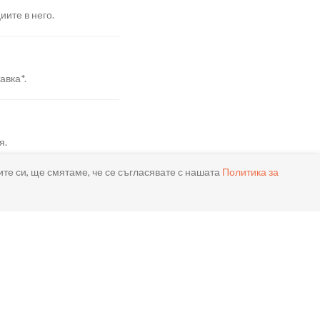
иите в него.
авка*.
я.
ите си, ще смятаме, че се съгласявате с нашата
Политика за
реме.
ла.