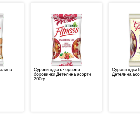
телина
Сурови ядки с червени
Сурови ядки 
боровинки Детелина асорти
Детелина асо
200гр.