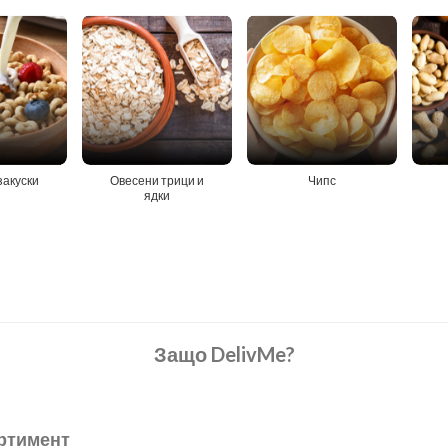
закуски
Овесени трици и
Чипс
ядки
Защо DelivMe?
ртимент