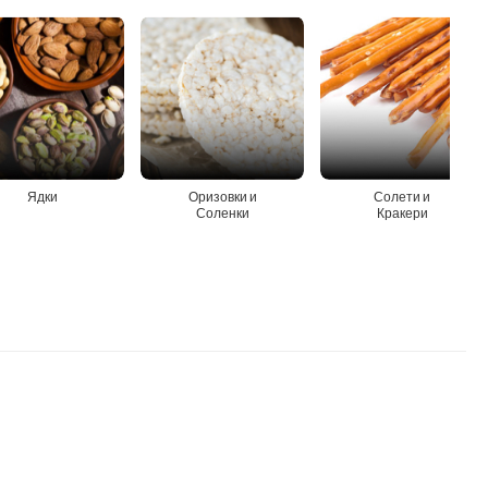
Ядки
Оризовки и
Солети и
Соленки
Кракери