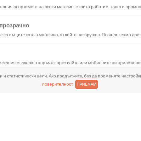
лния асортимент на всеки магазин, с които работим, както и промоц
 прозрачно
с са същите като в магазина, от който пазаруваш. Плащаш само дост
искания създаваш поръчка, през сайта или мобилните ни приложени
и и статистически цели. Ако продължите, без да променяте настройк
поверителност
ПРИЕМАМ
реш доставка или взимане от място веднага или в избрано от теб в
ано
и хареса в поръчката, ще ти възстановим не 150% от цената в профи
ащане