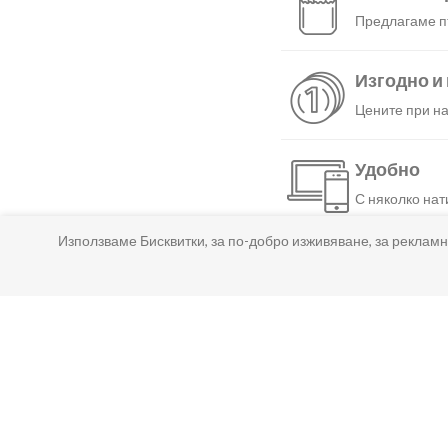
Предлагаме пъ
Изгодно и
Цените при на
Удобно
С няколко нат
Използваме Бисквитки, за по-добро изживяване, за рекламн
Бързо
Можеш да избе
Гарантир
Ако нещо не т
Лесно пл