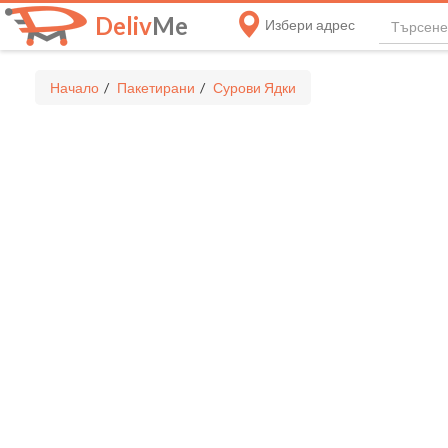
Deliv
Me
Избери адрес
Начало
Пакетирани
Сурови Ядки