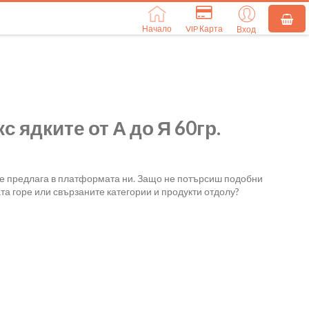
Начало
VIP Карта
Вход
 ядките от А до Я 60гр.
се предлага в платформата ни. Защо не потърсиш подобни
та горе или свързаните категории и продукти отдолу?