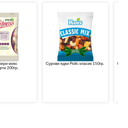
Бери микс
Сурови ядки Ройс класик 150гр.
Суров
рти 200гр.