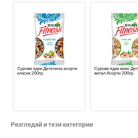
Сурови ядки Детелина асорти
Сурови ядки микс Де
класик 200гр.
витал Асорти 200гр.
Разгледай и тези категории