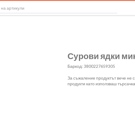
Сурови ядки микс
Баркод: 3800227659305
За съжаление продуктът вече не 
продукти като използваш търсачка