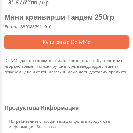
11
09
3
€
/
6
лв.
/ бр.
Мини кренвирши Тандем 250гр.
Баркод: 3800837411010
Купи сега с DelivMe
DelivMe доставя стоките от магазините около теб до час или в
избрано време. Натисни бутона горе, въведи адрес и ще ти
покажем цена и от кои магазини може да ти доставим продукта.
Продуктова Информация
Потребителите с профил виждат цялата продуктова
информация.
Влез оттук