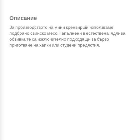
Описание
За производството на мини кренвирши използваме
подбрано свинско месо.Напълнени в естествена, ядлива
обвивка,те са изключително подходящи за бързо
приготвяне на хапки или студени предястия.