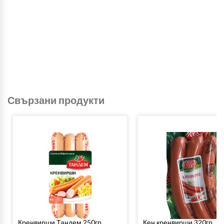
Свързани продукти
Кренвирши Тандем 250гр.
Кен кренвирши 320гр.