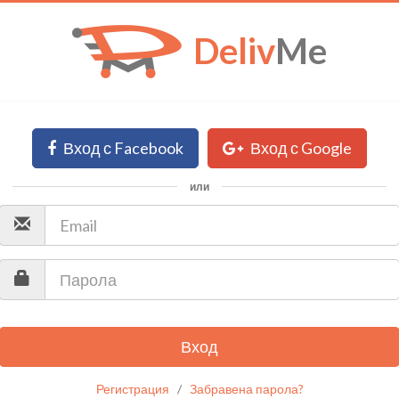
Deliv
Me
Вход с Facebook
Вход с Google
или
Вход
Регистрация
/
Забравена парола?