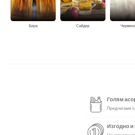
Бира
Сайдер
Червено
Голям асо
Предлагаме пъ
Изгодно и
Цените при на