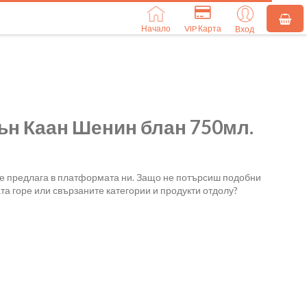
Начало
VIP Карта
Вход
ън Каан Шенин блан 750мл.
се предлага в платформата ни. Защо не потърсиш подобни
та горе или свързаните категории и продукти отдолу?