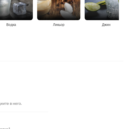
Водка
Ликьор
Джин
иите в него.
авка*.