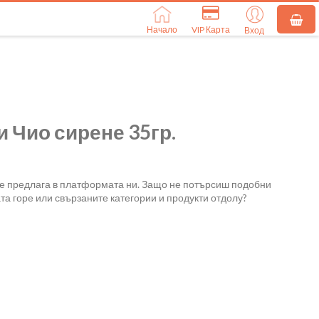
Начало
VIP Карта
Вход
 Чио сирене 35гр.
се предлага в платформата ни. Защо не потърсиш подобни
та горе или свързаните категории и продукти отдолу?