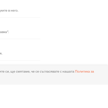
иите в него.
авка*.
я.
ите си, ще смятаме, че се съгласявате с нашата
Политика за
реме.
ла.