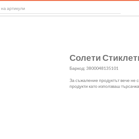
Солети Стиклети
Баркод: 3800048135101
За съжаление продуктът вече не 
продукти като използваш търсачка