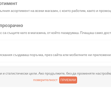
ртимент
лния асортимент на всеки магазин, с които работим, както и промоц
 прозрачно
с са същите като в магазина, от който пазаруваш. Плащаш само дост
искания създаваш поръчка, през сайта или мобилните ни приложени
и и статистически цели. Ако продължите, без да променяте настройк
реш доставка или взимане от място веднага или в избрано от теб в
поверителност
ПРИЕМАМ
ано
и хареса в поръчката, ще ти възстановим не 150% от цената в профи