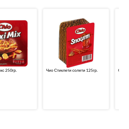
кс 250гр.
Чио Стиклети солети 125гр.
Солет