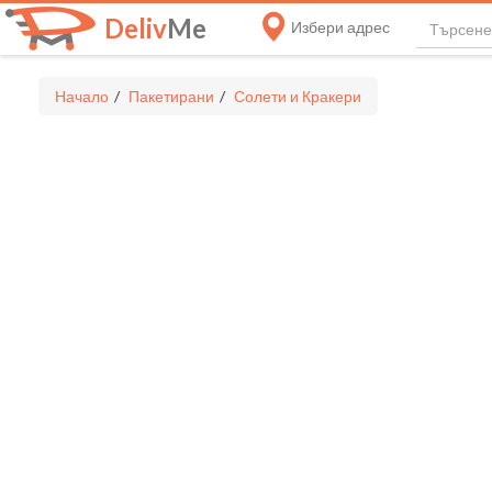
Deliv
Me
Избери адрес
Начало
Пакетирани
Солети и Кракери