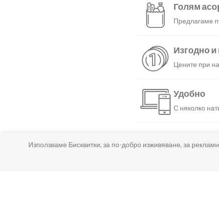
Голям асо
Предлагаме пъ
Изгодно и
Цените при на
Удобно
С няколко нат
Бързо
Използваме Бисквитки, за по-добро изживяване, за рекламн
Можеш да избе
Гарантир
Ако нещо не т