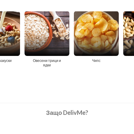
закуски
Овесени трици и
Чипс
ядки
Защо DelivMe?