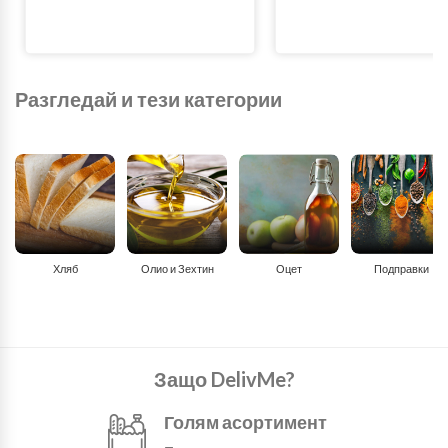
Разгледай и тези категории
Хляб
Олио и Зехтин
Оцет
Подправки
Защо DelivMe?
Голям асортимент