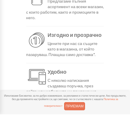
Предлагаме пълния
асортимент на всеки магазин,
с които работим, както и промоциите в
него.
Изгодно и прозрачно
Цените при нас са същите
като в магазина, от който
пазаруваш. Плащаш само доставка*.
Удобно
С няколко натискания
създаваш поръчка, през
сайта или мобилните ни приложения.
Използваме Бисквитки, за по-добро изживяване, за рекламни и статистически цели. Ако продължите,
без да променяте настройките си, ще смятаме, че се съгласявате с нашата
Политика за
ПРИЕМАМ
поверителност
Бързо
Можеш да избереш доставка
или взимане от място
веднага или в избрано от теб време.