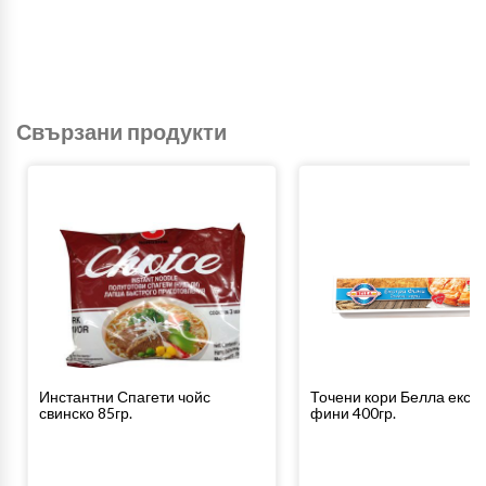
Свързани продукти
Инстантни Спагети чойс
Точени кори Белла екст
свинско 85гр.
фини 400гр.