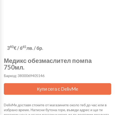
40
65
3
€
/
6
лв.
/ бр.
Медикс обезмаслител помпа
750мл.
Баркод: 3800069405146
Купи сега с DelivMe
DelivMe доставя стоките от магазините около теб до час или в
избрано време. Натисни бутона горе, въведи адрес и ще ти
покажем цена и от кои магазини може да ти доставим продукта.