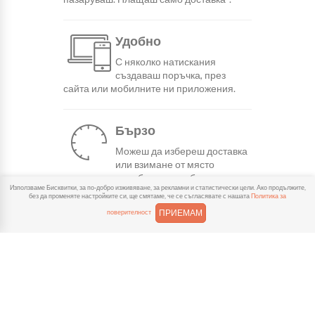
Удобно
С няколко натискания
създаваш поръчка, през
сайта или мобилните ни приложения.
Бързо
Можеш да избереш доставка
или взимане от място
веднага или в избрано от теб време.
Използваме Бисквитки, за по-добро изживяване, за рекламни и статистически цели. Ако продължите,
без да променяте настройките си, ще смятаме, че се съгласявате с нашата
Политика за
ПРИЕМАМ
поверителност
Гарантирано
Ако нещо не ти хареса в
поръчката, ще ти
възстановим не 150% от цената в
профила.