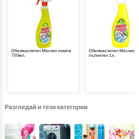
Обезмаслител Меглио помпа
Обезмаслител Меглио
750мл.
пълнител 1л.
Разгледай и тези категории