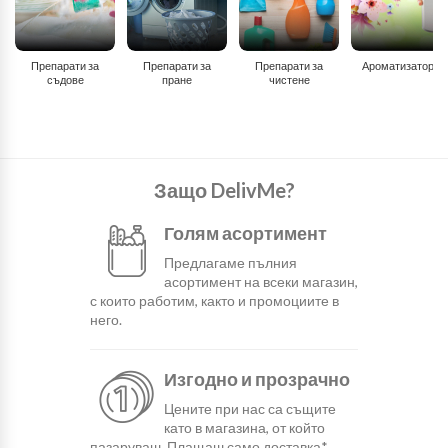
Препарати за
Препарати за
Препарати за
Ароматизатори
съдове
пране
чистене
Защо DelivMe?
Голям асортимент
Предлагаме пълния
асортимент на всеки магазин,
с които работим, както и промоциите в
него.
Изгодно и прозрачно
Цените при нас са същите
като в магазина, от който
пазаруваш. Плащаш само доставка*.