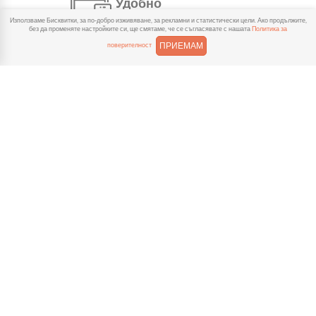
Удобно
Използваме Бисквитки, за по-добро изживяване, за рекламни и статистически цели. Ако продължите,
С няколко натискания
без да променяте настройките си, ще смятаме, че се съгласявате с нашата
Политика за
създаваш поръчка, през
ПРИЕМАМ
поверителност
сайта или мобилните ни приложения.
Бързо
Можеш да избереш доставка
или взимане от място
веднага или в избрано от теб време.
Гарантирано
Ако нещо не ти хареса в
поръчката, ще ти
възстановим не 150% от цената в
профила.
Лесно плащане
Можеш да платиш както в