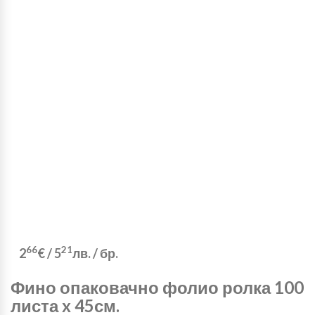
66
21
2
€
/
5
лв.
/ бр.
Фино опаковачно фолио ролка 100
листа x 45см.