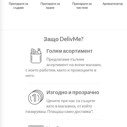
Препарати за
Препарати за
Препарати за
Ароматизатори
съдове
пране
чистене
Защо DelivMe?
Голям асортимент
Предлагаме пълния
асортимент на всеки магазин,
с които работим, както и промоциите в
него.
Изгодно и прозрачно
Цените при нас са същите
като в магазина, от който
пазаруваш. Плащаш само доставка*.