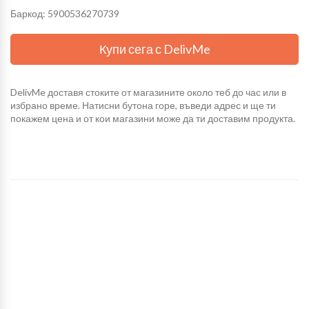
Баркод: 5900536270739
Купи сега с DelivMe
DelivMe доставя стоките от магазините около теб до час или в
избрано време. Натисни бутона горе, въведи адрес и ще ти
покажем цена и от кои магазини може да ти доставим продукта.