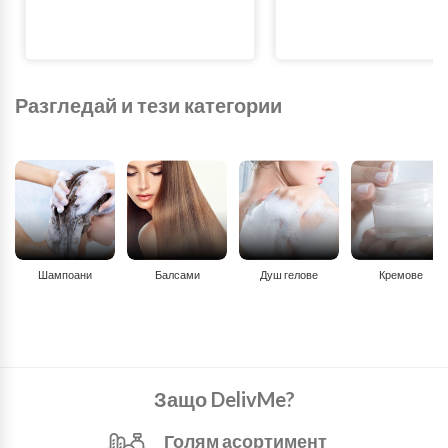
Разгледай и тези категории
Шампоани
Балсами
Душ гелове
Кремове
Защо DelivMe?
Голям асортимент