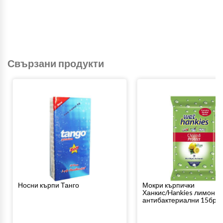
Свързани продукти
Носни кърпи Танго
Мокри кърпички
Ханкис/Hankies лимон
антибактериални 15бр.