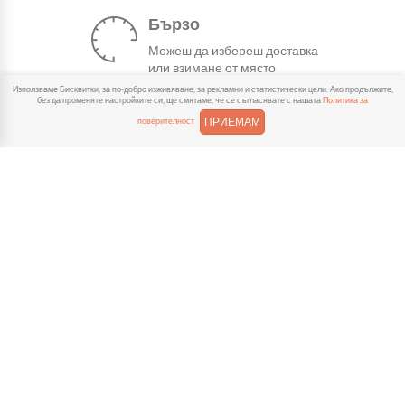
Бързо
Можеш да избереш доставка
или взимане от място
веднага или в избрано от теб време.
Използваме Бисквитки, за по-добро изживяване, за рекламни и статистически цели. Ако продължите,
без да променяте настройките си, ще смятаме, че се съгласявате с нашата
Политика за
ПРИЕМАМ
поверителност
Гарантирано
Ако нещо не ти хареса в
поръчката, ще ти
възстановим не 150% от цената в
профила.
Лесно плащане
Можеш да платиш както в
брой, така и електронно с
карта или профил в ePay.