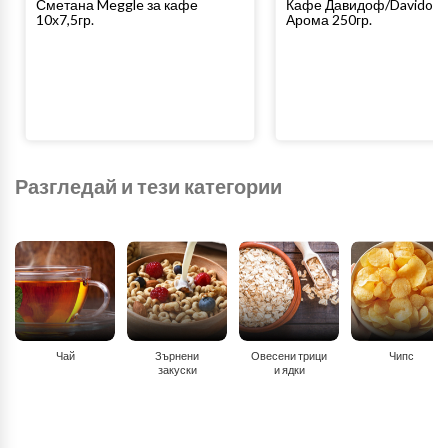
Сметана Meggle за кафе
Кафе Давидоф/Davidoff 
10х7,5гр.
Арома 250гр.
Разгледай и тези категории
Чай
Зърнени
Овесени трици
Чипс
закуски
и ядки