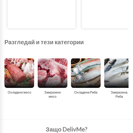
Разгледай и тези категории
Охладено месо
Замразено
Охладена Риба
Замразена
месо
Риба
Защо DelivMe?