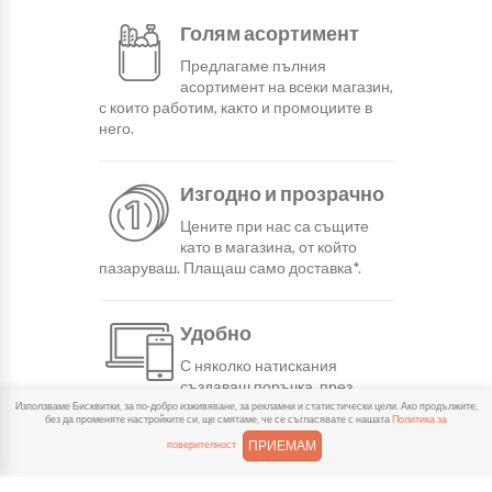
Голям асортимент
Предлагаме пълния
асортимент на всеки магазин,
с които работим, както и промоциите в
него.
Изгодно и прозрачно
Цените при нас са същите
като в магазина, от който
пазаруваш. Плащаш само доставка*.
Удобно
С няколко натискания
създаваш поръчка, през
сайта или мобилните ни приложения.
Използваме Бисквитки, за по-добро изживяване, за рекламни и статистически цели. Ако продължите,
без да променяте настройките си, ще смятаме, че се съгласявате с нашата
Политика за
ПРИЕМАМ
поверителност
Бързо