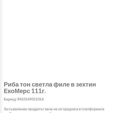
Риба тон светла филе в зехтин
ЕкоМерс 111г.
Баркод: 8410149051016
За съжаление продуктът вече не се предлага в платформата