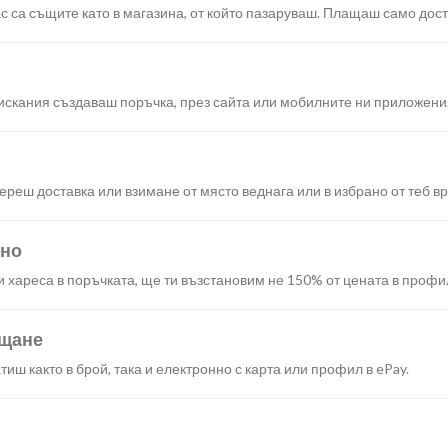
с са същите като в магазина, от който пазаруваш. Плащаш само дост
искания създаваш поръчка, през сайта или мобилните ни приложени
реш доставка или взимане от място веднага или в избрано от теб в
ано
и хареса в поръчката, ще ти възстановим не 150% от цената в профи
ащане
иш както в брой, така и електронно с карта или профил в ePay.