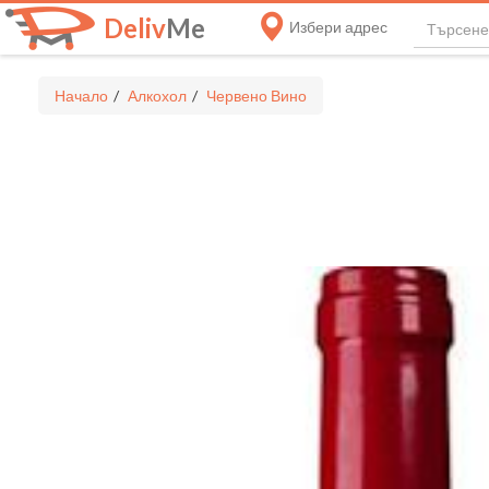
Deliv
Me
Избери адрес
Начало
Алкохол
Червено Вино