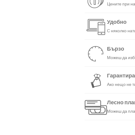
Цените при на
Удобно
С няколко нат
Бързо
Можеш да избе
Гарантир
Ако нещо не т
Лесно пл
Можеш да плат