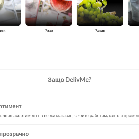
вино
Розе
Ракия
Защо DelivMe?
ртимент
лния асортимент на всеки магазин, с които работим, както и промоц
 прозрачно