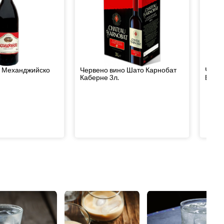
о Механджийско
Червено вино Шато Карнобат
Черве
Каберне 3л.
Виони