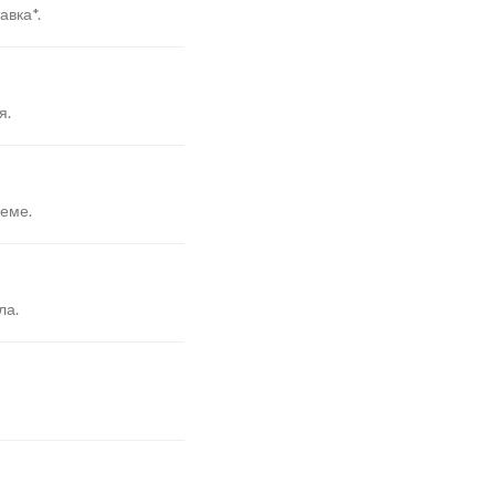
авка*.
я.
реме.
ла.