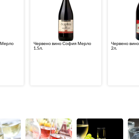
 Мерло
Червено вино София Мерло
Червено вин
1.5л.
2л.