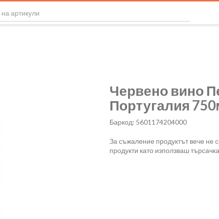
Червено вино П
Португалия 750
Баркод: 5601174204000
За съжаление продуктът вече не 
продукти като използваш търсачка