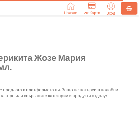
Начало
VIP Карта
Вход
ерикита Жозе Мария
мл.
се предлага в платформата ни. Защо не потърсиш подобни
та горе или свързаните категории и продукти отдолу?