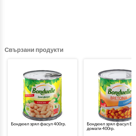
Свързани продукти
Бондюел зрял фасул 400гр.
Бондюел зрял фасул Бре
домати 400гр.