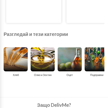
Разгледай и тези категории
Хляб
Олио и Зехтин
Оцет
Подправки
Защо DelivMe?