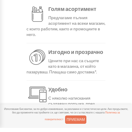
Голям асортимент
Предлагаме пълния
асортимент на всеки магазин,
с които работим, както и промоциите в
него.
Изгодно и прозрачно
Цените при нас са същите
като в магазина, от който
пазаруваш. Плащаш само доставка*.
Удобно
С няколко натискания
създаваш поръчка, през
сайта или мобилните ни приложения.
Използваме Бисквитки, за по-добро изживяване, за рекламни и статистически цели. Ако продължите,
без да променяте настройките си, ще смятаме, че се съгласявате с нашата
Политика за
ПРИЕМАМ
поверителност
Бързо