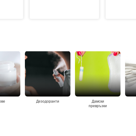
ове
Дезодоранти
Дамски
превръзки