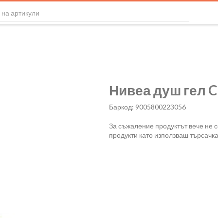
Нивеа душ гел C
Баркод: 9005800223056
За съжаление продуктът вече не 
продукти като използваш търсачка