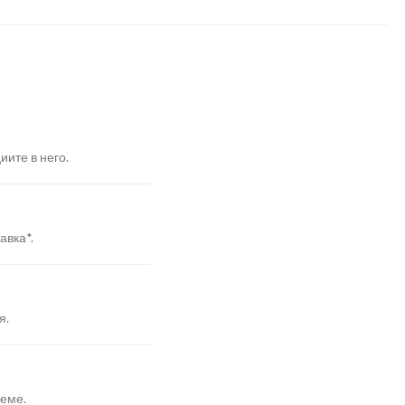
иите в него.
авка*.
я.
реме.