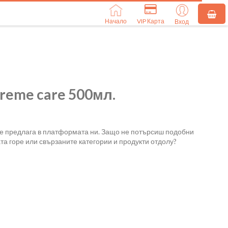
Начало
VIP Карта
Вход
reme care 500мл.
се предлага в платформата ни. Защо не потърсиш подобни
та горе или свързаните категории и продукти отдолу?