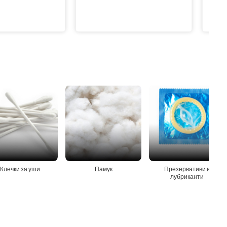
Клечки за уши
Памук
Презервативи и
лубриканти