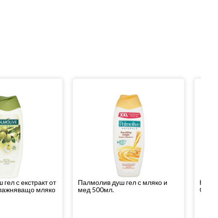
гел с екстракт от
Палмолив душ гел с мляко и
Нивеа
влажняващо мляко
мед 500мл.
Clean