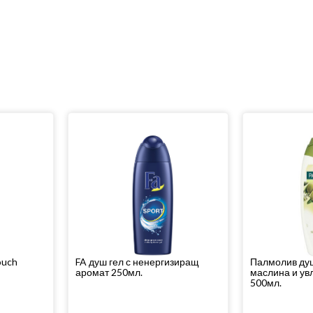
ouch
FA душ гел с ненергизиращ
Палмолив душ 
аромат 250мл.
маслина и у
500мл.