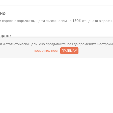
ано
и хареса в поръчката, ще ти възстановим не 150% от цената в профи
ащане
иш както в брой, така и електронно с карта или профил в ePay.
и и статистически цели. Ако продължите, без да променяте настройк
поверителност
ПРИЕМАМ
Често задавани въпроси
?