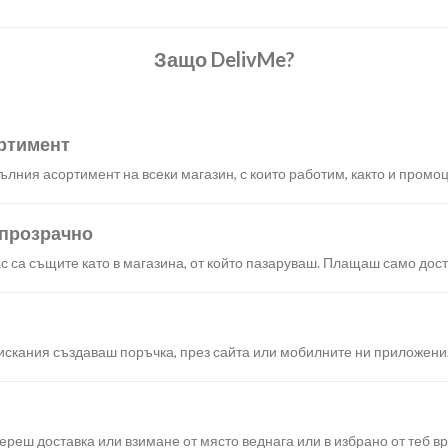
Защо DelivMe?
ртимент
лния асортимент на всеки магазин, с които работим, както и промоц
 прозрачно
с са същите като в магазина, от който пазаруваш. Плащаш само дост
искания създаваш поръчка, през сайта или мобилните ни приложени
реш доставка или взимане от място веднага или в избрано от теб в