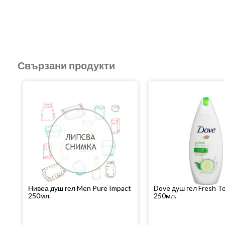
Свързани продукти
Нивеа душ гел Men Pure Impact
Dove душ гел Fresh T
250мл.
250мл.