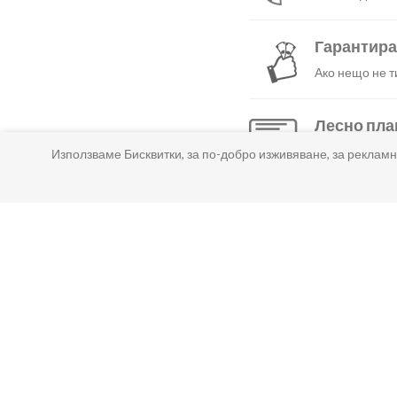
Гарантир
Ако нещо не т
Лесно пл
Можеш да плат
Използваме Бисквитки, за по-добро изживяване, за рекламн
КОЛКО ВРЕМЕ ОТНЕМА ДОСТАВКАТА?
КОЛКО СТРУВА ДОСТАВКАТА?
КАК ДА МОГА ДА ПЛАТЯ ПОРЪЧКАТА СИ