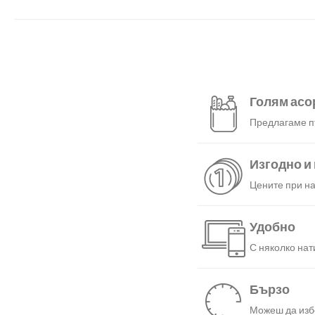
Голям асо
Предлагаме пъ
Изгодно и
Цените при на
Удобно
С няколко нат
Бързо
Можеш да избе