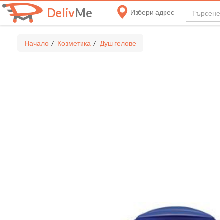
Deliv
Me
Избери адрес
Начало
Козметика
Душ гелове