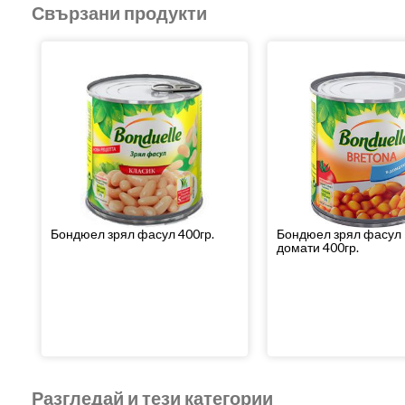
Свързани продукти
Бондюел зрял фасул 400гр.
Бондюел зрял фасул 
домати 400гр.
Разгледай и тези категории