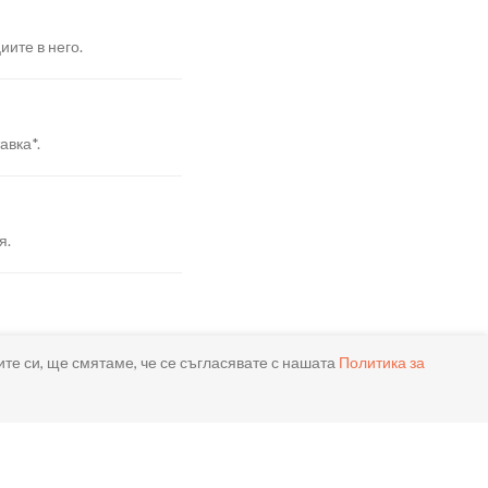
иите в него.
авка*.
я.
реме.
ите си, ще смятаме, че се съгласявате с нашата
Политика за
ла.