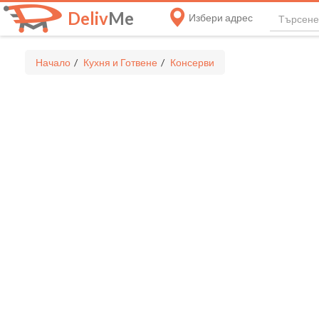
Deliv
Me
Избери адрес
Начало
Кухня и Готвене
Консерви