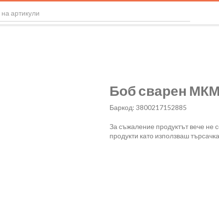
Боб сварен МКМ 
Баркод: 3800217152885
За съжаление продуктът вече не 
продукти като използваш търсачка