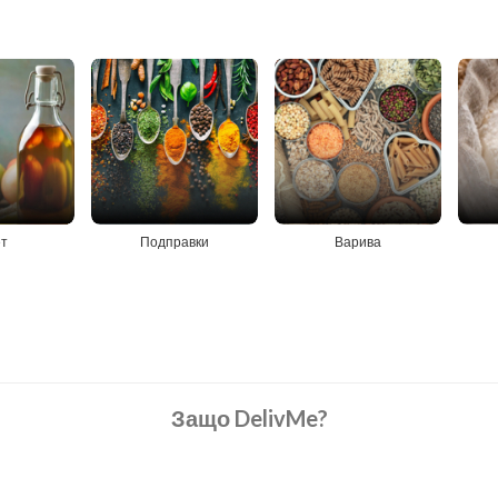
т
Подправки
Варива
Защо DelivMe?