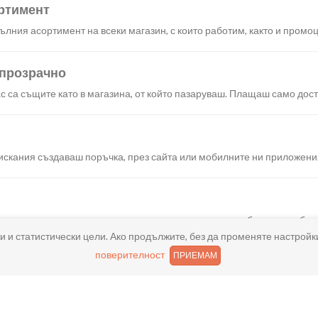
ртимент
лния асортимент на всеки магазин, с които работим, както и промоц
 прозрачно
с са същите като в магазина, от който пазаруваш. Плащаш само дост
искания създаваш поръчка, през сайта или мобилните ни приложени
реш доставка или взимане от място веднага или в избрано от теб в
и и статистически цели. Ако продължите, без да променяте настройк
поверителност
ПРИЕМАМ
ано
и хареса в поръчката, ще ти възстановим не 150% от цената в профи