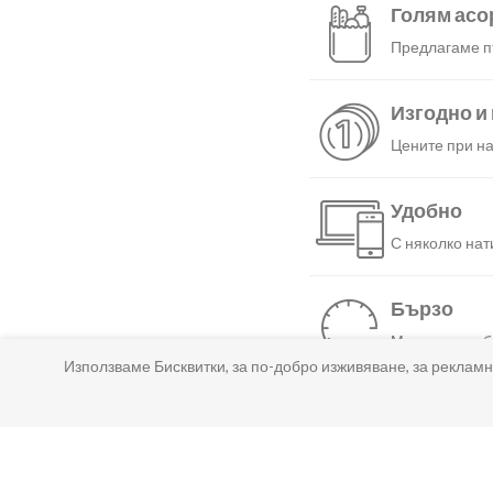
Голям асо
Предлагаме пъ
Изгодно и
Цените при на
Удобно
С няколко нат
Бързо
Можеш да избе
Използваме Бисквитки, за по-добро изживяване, за рекламн
Гарантир
Ако нещо не т