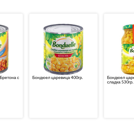
Бретона с
Бондюел царевица 400гр.
Бондюел цар
сладка 530гр.