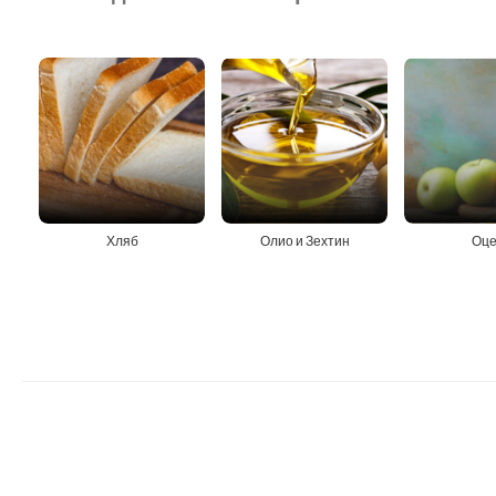
Хляб
Олио и Зехтин
Оце