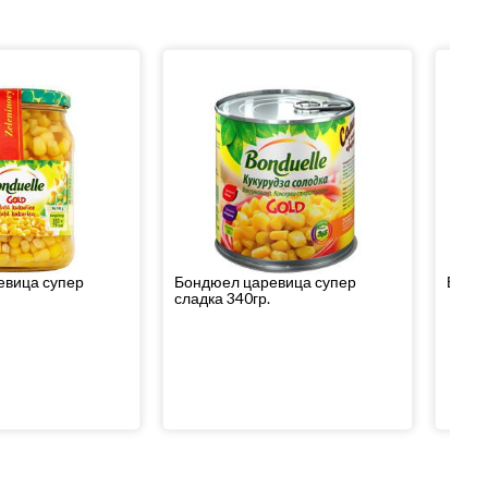
евица супер
Бондюел царевица супер
Бондю
сладка 340гр.