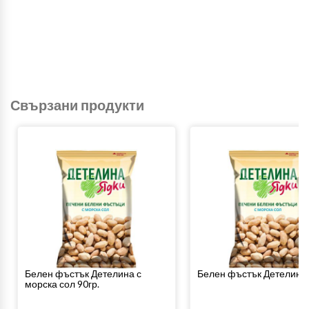
Свързани продукти
Белен фъстък Детелина с
Белен фъстък Детелина 
морска сол 90гр.