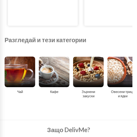
Разгледай и тези категории
Чай
Кафе
Зърнени
Овесени трици
закуски
и ядки
Защо DelivMe?