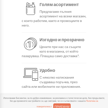
Голям асортимент
Предлагаме пълния
асортимент на всеки магазин,
с които работим, както и промоциите в
него.
Изгодно и прозрачно
Цените при нас са същите
като в магазина, от който
пазаруваш. Плащаш само доставка*.
Удобно
С няколко натискания
създаваш поръчка, през
сайта или мобилните ни приложения.
Използваме Бисквитки, за по-добро изживяване, за рекламни и статистически цели. Ако продължите,
Бързо
без да променяте настройките си, ще смятаме, че се съгласявате с нашата
Политика за
ПРИЕМАМ
поверителност
Можеш да избереш доставка