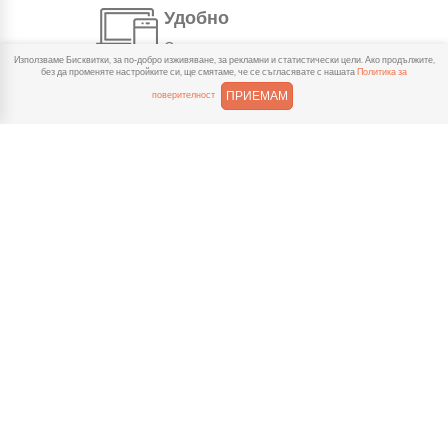
Удобно
С няколко натискания
Използваме Бисквитки, за по-добро изживяване, за рекламни и статистически цели. Ако продължите,
създаваш поръчка, през
без да променяте настройките си, ще смятаме, че се съгласявате с нашата
Политика за
сайта или мобилните ни приложения.
ПРИЕМАМ
поверителност
Бързо
Можеш да избереш доставка
или взимане от място
веднага или в избрано от теб време.
Гарантирано
Ако нещо не ти хареса в
поръчката, ще ти
възстановим не 150% от цената в
профила.
Лесно плащане
Можеш да платиш както в