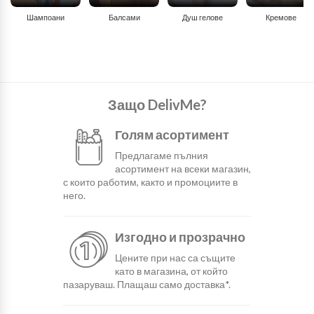
Шампоани
Балсами
Душ гелове
Кремове
Защо DelivMe?
Голям асортимент
Предлагаме пълния
асортимент на всеки магазин,
с които работим, както и промоциите в
него.
Изгодно и прозрачно
Цените при нас са същите
като в магазина, от който
пазаруваш. Плащаш само доставка*.