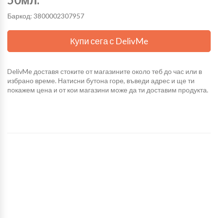
Баркод: 3800002307957
Купи сега с DelivMe
DelivMe доставя стоките от магазините около теб до час или в
избрано време. Натисни бутона горе, въведи адрес и ще ти
покажем цена и от кои магазини може да ти доставим продукта.