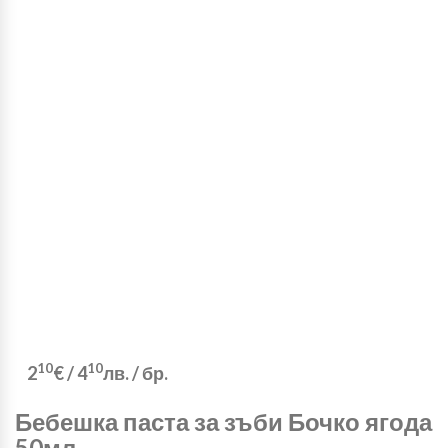
10
10
2
€
/
4
лв.
/ бр.
Бебешка паста за зъби Бочко ягода
50мл.