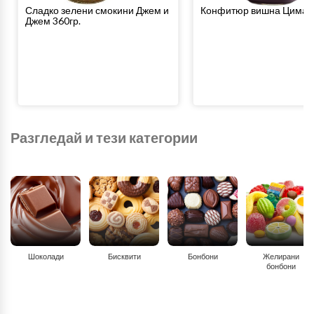
Сладко зелени смокини Джем и
Конфитюр вишна Цима 3
Джем 360гр.
Разгледай и тези категории
Шоколади
Бисквити
Бонбони
Желирани
бонбони