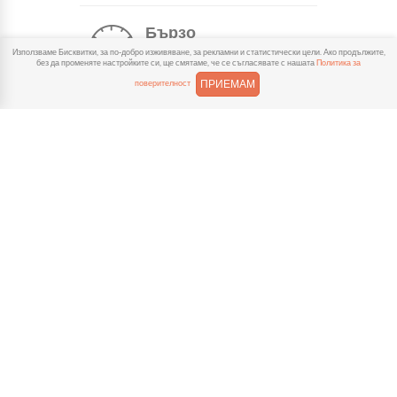
Бързо
Използваме Бисквитки, за по-добро изживяване, за рекламни и статистически цели. Ако продължите,
Можеш да избереш доставка
без да променяте настройките си, ще смятаме, че се съгласявате с нашата
Политика за
или взимане от място
ПРИЕМАМ
поверителност
веднага или в избрано от теб време.
Гарантирано
Ако нещо не ти хареса в
поръчката, ще ти
възстановим не 150% от цената в
профила.
Лесно плащане
Можеш да платиш както в
брой, така и електронно с
карта или профил в ePay.