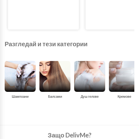
Разгледай и тези категории
Шампоани
Балсами
Душ гелове
Кремове
Защо DelivMe?