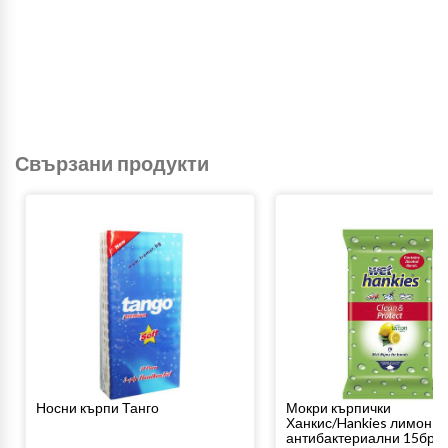
Свързани продукти
Носни кърпи Танго
Мокри кърпички
Ханкис/Hankies лимон
антибактериални 15бр.