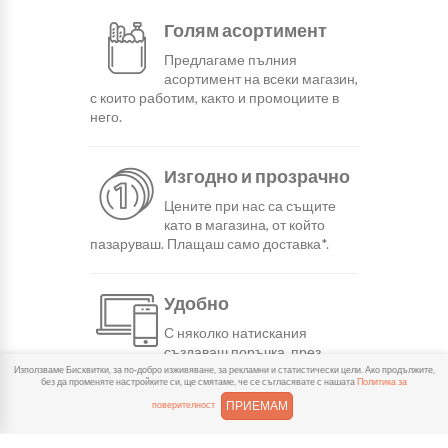
Голям асортимент
Предлагаме пълния
асортимент на всеки магазин,
с които работим, както и промоциите в
него.
Изгодно и прозрачно
Цените при нас са същите
като в магазина, от който
пазаруваш. Плащаш само доставка*.
Удобно
С няколко натискания
създаваш поръчка, през
сайта или мобилните ни приложения.
Използваме Бисквитки, за по-добро изживяване, за рекламни и статистически цели. Ако продължите,
без да променяте настройките си, ще смятаме, че се съгласявате с нашата
Политика за
ПРИЕМАМ
поверителност
Бързо