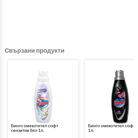
Свързани продукти
Бинго омекотител софт
Бинго омекотител софт 
сензитив бял 1л.
1л.