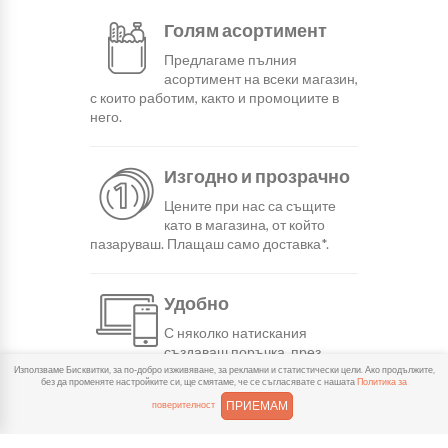
Голям асортимент
Предлагаме пълния
асортимент на всеки магазин,
с които работим, както и промоциите в
него.
Изгодно и прозрачно
Цените при нас са същите
като в магазина, от който
пазаруваш. Плащаш само доставка*.
Удобно
С няколко натискания
създаваш поръчка, през
сайта или мобилните ни приложения.
Използваме Бисквитки, за по-добро изживяване, за рекламни и статистически цели. Ако продължите,
без да променяте настройките си, ще смятаме, че се съгласявате с нашата
Политика за
ПРИЕМАМ
поверителност
Бързо