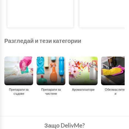
Разгледай и тези категории
Препарати за
Препарати за
Ароматизатори
Обезмаслител
съдове
чистене
и
Защо DelivMe?