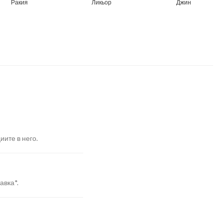
Ракия
Ликьор
Джин
иите в него.
авка*.