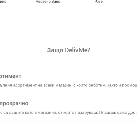
вино
Червено Вино
Розе
Защо DelivMe?
ртимент
лния асортимент на всеки магазин, с които работим, както и промоц
 прозрачно
с са същите като в магазина, от който пазаруваш. Плащаш само дост