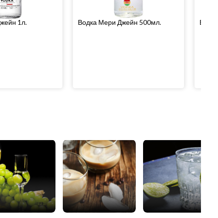
жейн 1л.
Водка Мери Джейн 500мл.
Водка