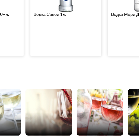
0мл.
Водка Савой 1л.
Водка Мери Д