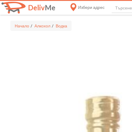
Deliv
Me
Избери адрес
Начало
Алкохол
Водка