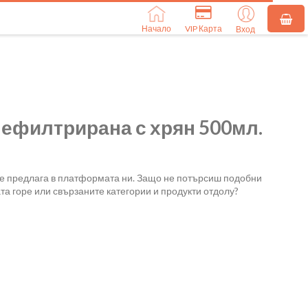
Начало
VIP Карта
Вход
нефилтрирана с хрян 500мл.
се предлага в платформата ни. Защо не потърсиш подобни
та горе или свързаните категории и продукти отдолу?