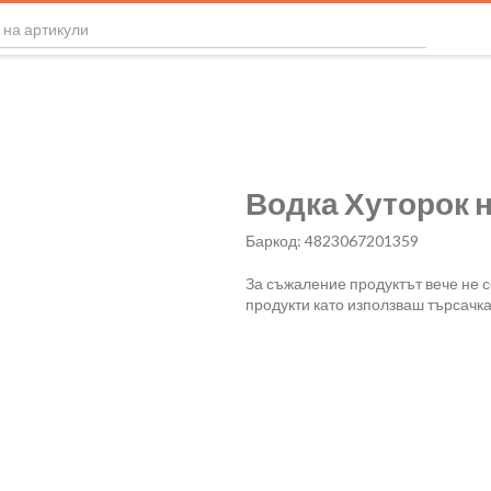
Водка Хуторок 
Баркод: 4823067201359
За съжаление продуктът вече не 
продукти като използваш търсачка