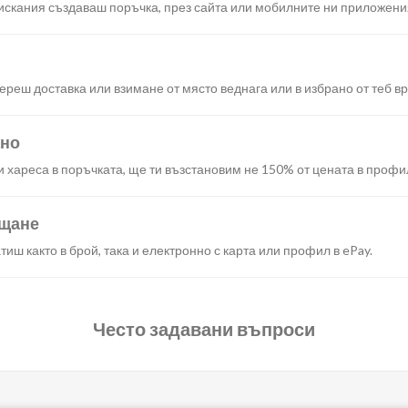
искания създаваш поръчка, през сайта или мобилните ни приложени
реш доставка или взимане от място веднага или в избрано от теб в
ано
и хареса в поръчката, ще ти възстановим не 150% от цената в профи
ащане
иш както в брой, така и електронно с карта или профил в ePay.
Често задавани въпроси