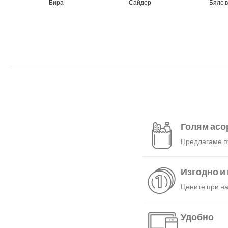
Бира
Сайдер
Бяло 
Голям асо
Предлагаме пъ
Изгодно и
Цените при на
Удобно