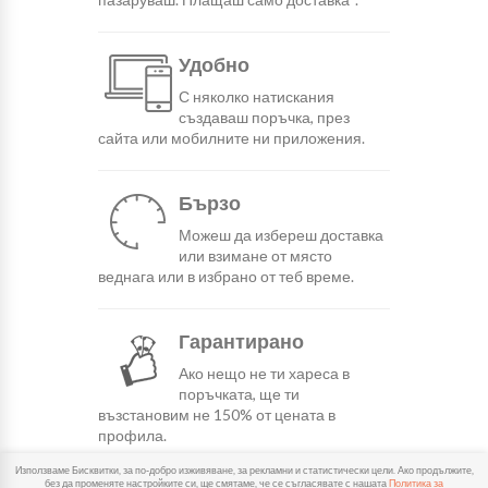
Удобно
С няколко натискания
създаваш поръчка, през
сайта или мобилните ни приложения.
Бързо
Можеш да избереш доставка
или взимане от място
веднага или в избрано от теб време.
Гарантирано
Ако нещо не ти хареса в
поръчката, ще ти
възстановим не 150% от цената в
профила.
Използваме Бисквитки, за по-добро изживяване, за рекламни и статистически цели. Ако продължите,
без да променяте настройките си, ще смятаме, че се съгласявате с нашата
Политика за