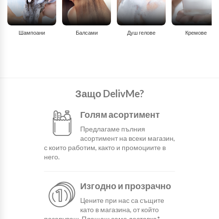
Шампоани
Балсами
Душ гелове
Кремове
Защо DelivMe?
Голям асортимент
Предлагаме пълния
асортимент на всеки магазин,
с които работим, както и промоциите в
него.
Изгодно и прозрачно
Цените при нас са същите
като в магазина, от който
пазаруваш. Плащаш само доставка*.