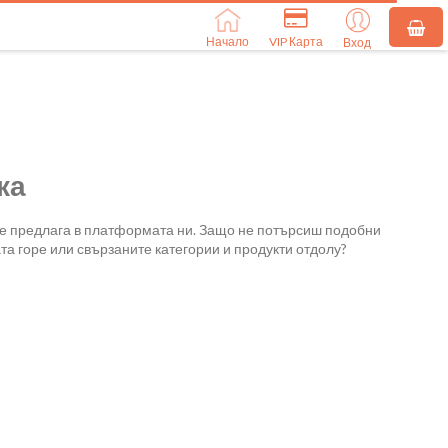
Начало
VIP Карта
Вход
ка
се предлага в платформата ни. Защо не потърсиш подобни
та горе или свързаните категории и продукти отдолу?