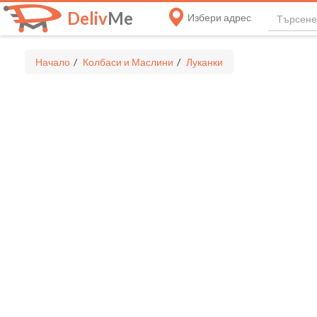
Deliv
Me
Избери адрес
Начало
Колбаси и Маслини
Луканки