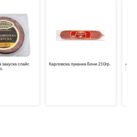
 закуска слайс
Карловска луканка Бони 210гр.
Амбар
р.
120гр