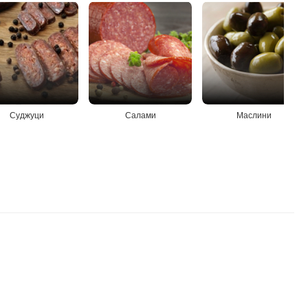
Суджуци
Салами
Маслини