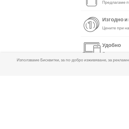
Предлагаме пъ
Изгодно и
Цените при на
Удобно
С няколко нат
Използваме Бисквитки, за по-добро изживяване, за рекламн
Бързо
Можеш да избе
Гарантир
Ако нещо не т
Лесно пл