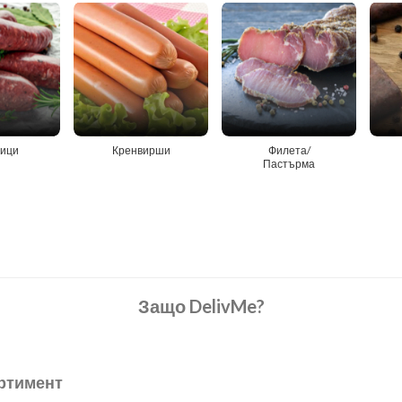
ици
Кренвирши
Филета/
Пастърма
Защо DelivMe?
ртимент