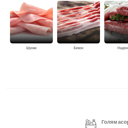
Шунки
Бекон
Наден
Голям асо