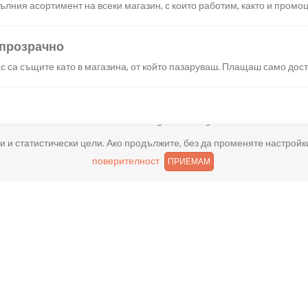
лния асортимент на всеки магазин, с които работим, както и промоц
 прозрачно
с са същите като в магазина, от който пазаруваш. Плащаш само дост
искания създаваш поръчка, през сайта или мобилните ни приложени
и и статистически цели. Ако продължите, без да променяте настройк
поверителност
ПРИЕМАМ
реш доставка или взимане от място веднага или в избрано от теб в
ано
и хареса в поръчката, ще ти възстановим не 150% от цената в профи
ащане