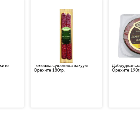
хите
Телешка сушеница вакуум
Добруджанска
Орехите 180гр.
Орехите 190г