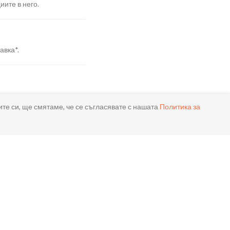
иите в него.
авка*.
я.
ите си, ще смятаме, че се съгласявате с нашата
Политика за
реме.
ла.