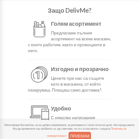
Защо DelivMe?
Голям асортимент
Предлагаме пълния
асортимент на всеки магазин,
с които работим, както и промоциите в
него.
Изгодно и прозрачно
Цените при нас са същите
като в магазина, от който
пазаруваш. Плащаш само доставка*.
Удобно
С няколко натискания
създаваш поръчка, през
Използваме Бисквитки, за по-добро изживяване, за рекламни и статистически цели. Ако продължите,
сайта или мобилните ни приложения.
без да променяте настройките си, ще смятаме, че се съгласявате с нашата
Политика за
ПРИЕМАМ
поверителност