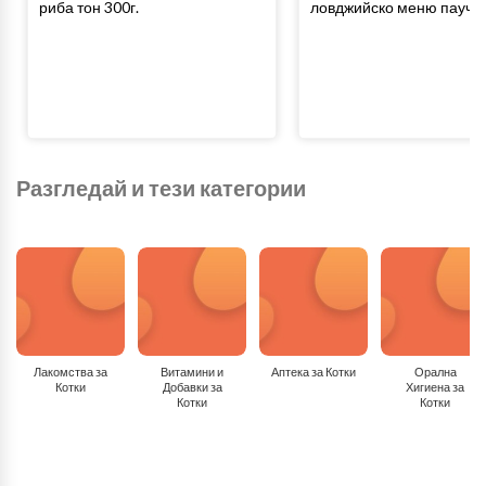
риба тон 300г.
ловджийско меню пауч 4
Разгледай и тези категории
Лакомства за
Витамини и
Аптека за Котки
Орална
Котки
Добавки за
Хигиена за
Котки
Котки