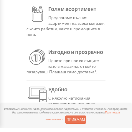
Голям асортимент
Предлагаме пълния
асортимент на всеки магазин,
с които работим, както и промоциите в
него.
Изгодно и прозрачно
Цените при нас са същите
като в магазина, от който
пазаруваш. Плащаш само доставка*.
Удобно
С няколко натискания
създаваш поръчка, през
сайта или мобилните ни приложения.
Използваме Бисквитки, за по-добро изживяване, за рекламни и статистически цели. Ако продължите,
без да променяте настройките си, ще смятаме, че се съгласявате с нашата
Политика за
ПРИЕМАМ
поверителност
Бързо