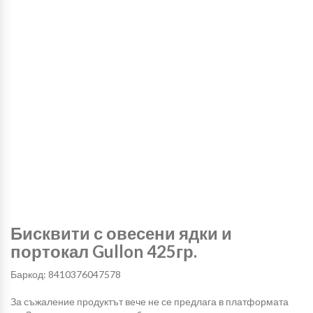
Бисквити с овесени ядки и
портокал Gullon 425гр.
Баркод: 8410376047578
За съжаление продуктът вече не се предлага в платформата