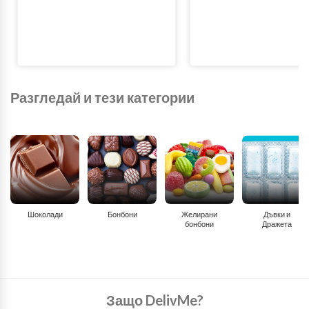
Разгледай и тези категории
Шоколади
Бонбони
Желирани
Дъвки и
бонбони
Дражета
Защо DelivMe?