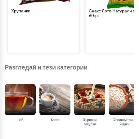
Хрупанки
Снакс Лото Натурали с 
60гр.
Разгледай и тези категории
Чай
Кафе
Зърнени
Овесени трици
закуски
и ядки