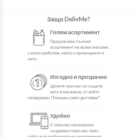
Защо DelivMe?
Голям асортимент
Предлагаме пълния
асортимент на всеки магазин,
с които работим, както и промоциите в
него.
Изгодно и прозрачно
Цените при нас са същите
като в магазина, от който
пазаруваш. Плащаш само доставка*.
Удобно
С няколко натискания
създаваш поръчка, през
сайта или мобилните ни приложения.