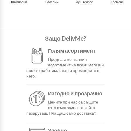
Шампоани
Балсами
Душ гелове
Кремове
Защо DelivMe?
Голям асортимент
Предлагаме пълния
асортимент на всеки магазин,
с които работим, както и промоциите в
него.
Изгодно и прозрачно
Цените при нас са същите
като в магазина, от който
пазаруваш. Плащаш само доставка*.
Удобно