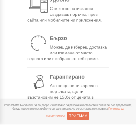
С няколко натискания
създаваш поръчка, през
сайта или мобилните ни приложения.
Бързо
Можеш да избереш доставка
или взимане от място
веднага или в избрано от теб време.
Гарантирано
Ако нещо не ти хареса в
поръчката, ще ти
възстановим не 150% от цената в
профила.
Използваме Бисквитки, за по-добро изживяване, за рекламни и статистически цели. Ако продължите,
без да променяте настройките си, ще смятаме, че се съгласявате с нашата
Политика за
ПРИЕМАМ
поверителност
Лесно плащане
Можеш да платиш както в
брой, така и електронно с