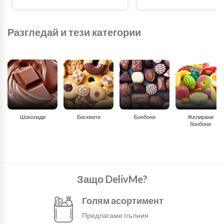
Разгледай и тези категории
Шоколади
Бисквити
Бонбони
Желирани
бонбони
Защо DelivMe?
Голям асортимент
Предлагаме пълния