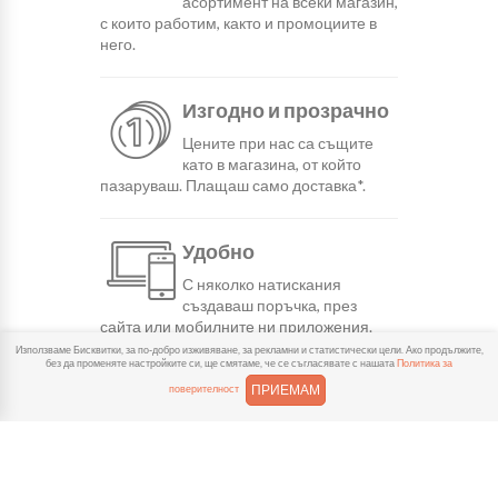
асортимент на всеки магазин,
с които работим, както и промоциите в
него.
Изгодно и прозрачно
Цените при нас са същите
като в магазина, от който
пазаруваш. Плащаш само доставка*.
Удобно
С няколко натискания
създаваш поръчка, през
сайта или мобилните ни приложения.
Използваме Бисквитки, за по-добро изживяване, за рекламни и статистически цели. Ако продължите,
без да променяте настройките си, ще смятаме, че се съгласявате с нашата
Политика за
Бързо
ПРИЕМАМ
поверителност
Можеш да избереш доставка
или взимане от място
веднага или в избрано от теб време.