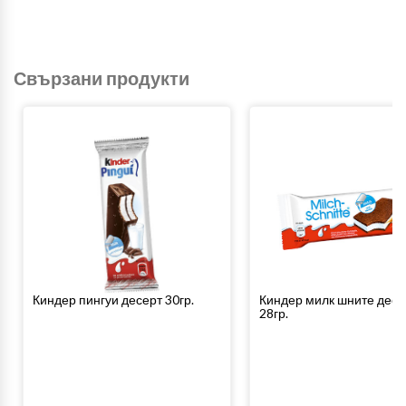
Свързани продукти
Киндер пингуи десерт 30гр.
Киндер милк шните десе
28гр.