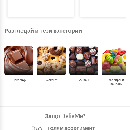
Разгледай и тези категории
Шоколади
Бисквити
Бонбони
Желирани
бонбони
Защо DelivMe?
Голям асортимент