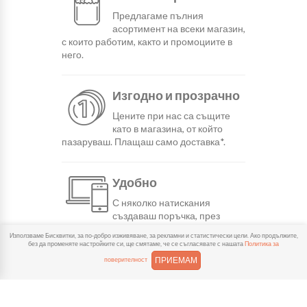
Предлагаме пълния
асортимент на всеки магазин,
с които работим, както и промоциите в
него.
Изгодно и прозрачно
Цените при нас са същите
като в магазина, от който
пазаруваш. Плащаш само доставка*.
Удобно
С няколко натискания
създаваш поръчка, през
сайта или мобилните ни приложения.
Използваме Бисквитки, за по-добро изживяване, за рекламни и статистически цели. Ако продължите,
без да променяте настройките си, ще смятаме, че се съгласявате с нашата
Политика за
ПРИЕМАМ
поверителност
Бързо
Можеш да избереш доставка
или взимане от място