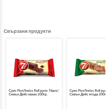
Свързани продукти
Суис Рол/Swiss Roll руло 7days/
Суис Рол/Swiss Roll руло
Севън Дейс какао 200гр.
Севън Дейс ягода 200гр.