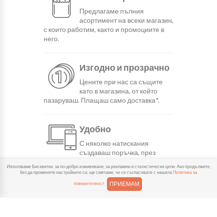
Предлагаме пълния
асортимент на всеки магазин,
с които работим, както и промоциите в
него.
Изгодно и прозрачно
Цените при нас са същите
като в магазина, от който
пазаруваш. Плащаш само доставка*.
Удобно
С няколко натискания
създаваш поръчка, през
сайта или мобилните ни приложения.
Използваме Бисквитки, за по-добро изживяване, за рекламни и статистически цели. Ако продължите,
без да променяте настройките си, ще смятаме, че се съгласявате с нашата
Политика за
ПРИЕМАМ
поверителност
Бързо
Можеш да избереш доставка
или взимане от място