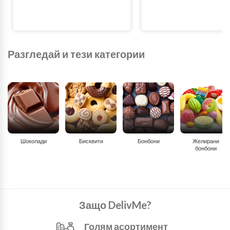
Разгледай и тези категории
Шоколади
Бисквити
Бонбони
Желирани
бонбони
Защо DelivMe?
Голям асортимент