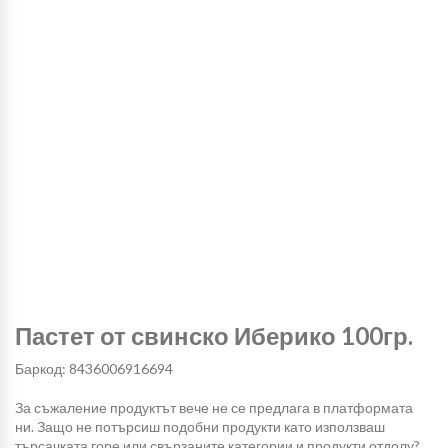
Пастет от свинско Иберико 100гр.
Баркод: 8436006916694
За съжаление продуктът вече не се предлага в платформата
ни. Защо не потърсиш подобни продукти като използваш
търсачката горе или свързаните категории и продукти отдолу?