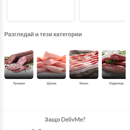
Разгледай и тези категории
Луканки
Шунки
Бекон
Наденици
Защо DelivMe?