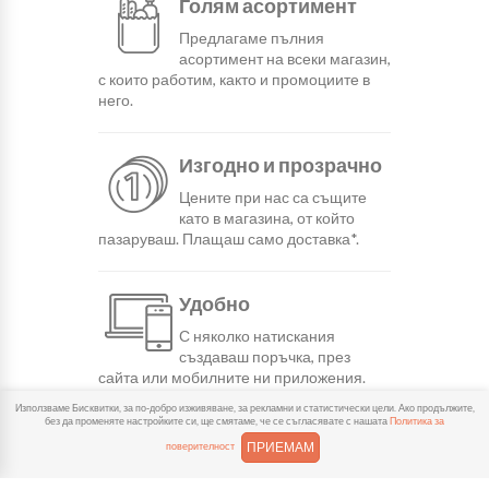
Голям асортимент
Предлагаме пълния
асортимент на всеки магазин,
с които работим, както и промоциите в
него.
Изгодно и прозрачно
Цените при нас са същите
като в магазина, от който
пазаруваш. Плащаш само доставка*.
Удобно
С няколко натискания
създаваш поръчка, през
сайта или мобилните ни приложения.
Използваме Бисквитки, за по-добро изживяване, за рекламни и статистически цели. Ако продължите,
без да променяте настройките си, ще смятаме, че се съгласявате с нашата
Политика за
Бързо
ПРИЕМАМ
поверителност
Можеш да избереш доставка