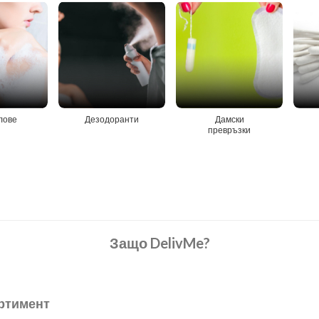
лове
Дезодоранти
Дамски
превръзки
Защо DelivMe?
ртимент