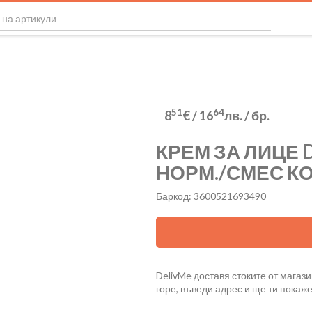
51
64
8
€
/
16
лв.
/ бр.
КРЕМ ЗА ЛИЦЕ D
НОРМ./СМЕС К
Баркод: 3600521693490
DelivMe доставя стоките от магази
горе, въведи адрес и ще ти покаж