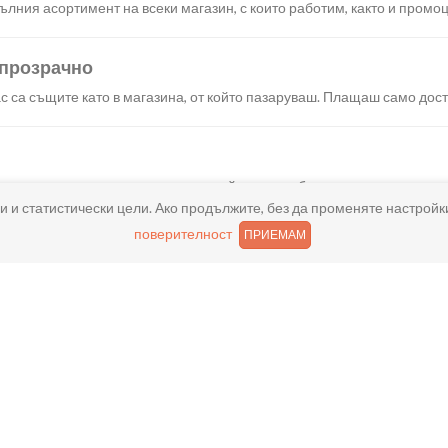
лния асортимент на всеки магазин, с които работим, както и промоц
 прозрачно
с са същите като в магазина, от който пазаруваш. Плащаш само дост
искания създаваш поръчка, през сайта или мобилните ни приложени
и и статистически цели. Ако продължите, без да променяте настройк
поверителност
ПРИЕМАМ
реш доставка или взимане от място веднага или в избрано от теб в
ано
и хареса в поръчката, ще ти възстановим не 150% от цената в профи
ащане