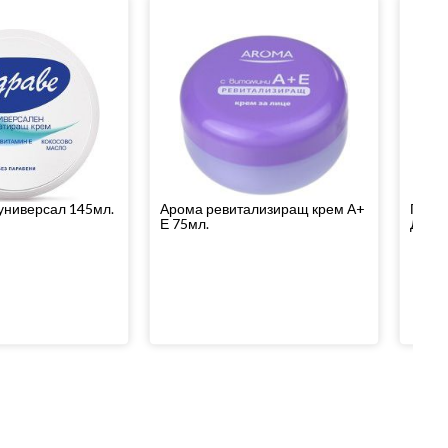
универсал 145мл.
Арома ревитализиращ крем А+
Почис
Е 75мл.
Дева 