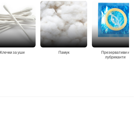
Клечки за уши
Памук
Презервативи и
лубриканти