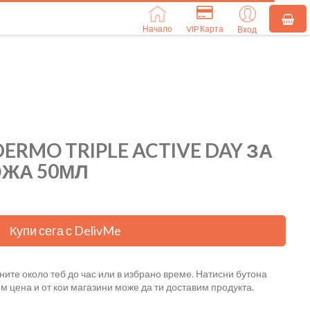
Начало
VIP Карта
Вход
ERMO TRIPLE ACTIVE DAY ЗА
ОЖА 50МЛ
Купи сега с DelivMe
ните около теб до час или в избрано време. Натисни бутона
ем цена и от кои магазини може да ти доставим продукта.