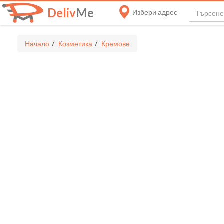
Deliv
Me
Избери адрес
Начало
Козметика
Кремове