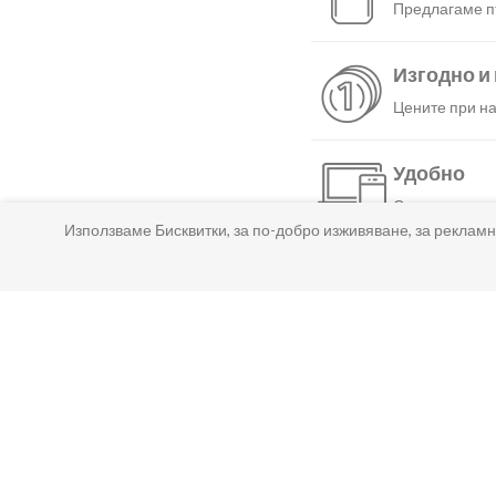
Предлагаме пъ
Изгодно и
Цените при на
Удобно
С няколко нат
Използваме Бисквитки, за по-добро изживяване, за рекламн
Бързо
Можеш да избе
Гарантир
Ако нещо не т
Лесно пл