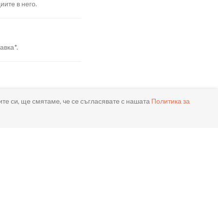
иите в него.
авка*.
я.
ите си, ще смятаме, че се съгласявате с нашата
Политика за
реме.
ла.