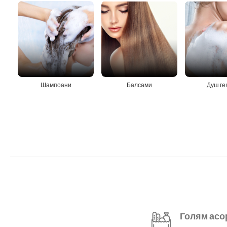
Шампоани
Балсами
Душ ге
Голям асо