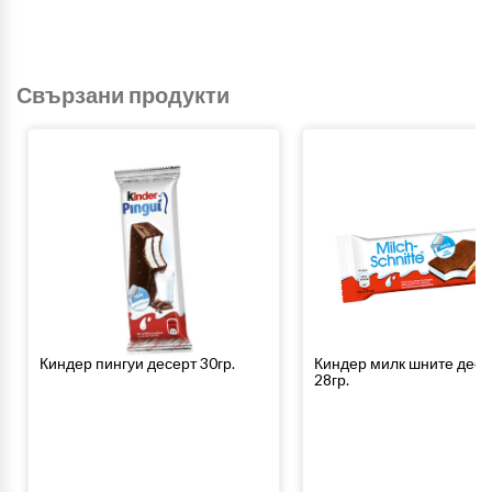
Свързани продукти
Киндер пингуи десерт 30гр.
Киндер милк шните десе
28гр.