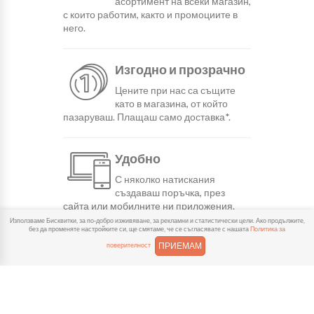
асортимент на всеки магазин,
с които работим, както и промоциите в
него.
Изгодно и прозрачно
Цените при нас са същите
като в магазина, от който
пазаруваш. Плащаш само доставка*.
Удобно
С няколко натискания
създаваш поръчка, през
сайта или мобилните ни приложения.
Използваме Бисквитки, за по-добро изживяване, за рекламни и статистически цели. Ако продължите,
без да променяте настройките си, ще смятаме, че се съгласявате с нашата
Политика за
Бързо
ПРИЕМАМ
поверителност
Можеш да избереш доставка
или взимане от място
веднага или в избрано от теб време.