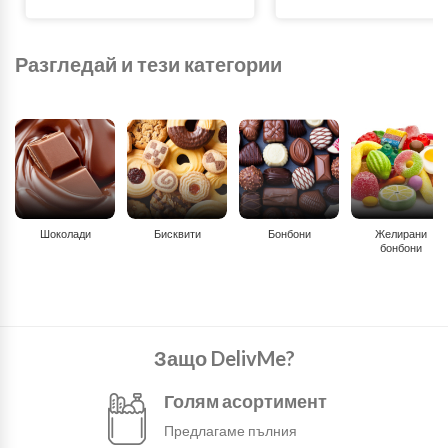
Разгледай и тези категории
Шоколади
Бисквити
Бонбони
Желирани
бонбони
Защо DelivMe?
Голям асортимент
Предлагаме пълния