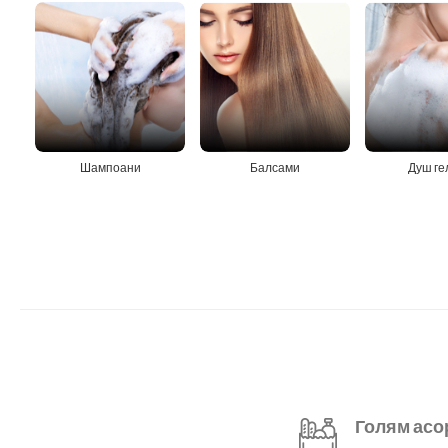
Шампоани
Балсами
Душ ге
Голям асо