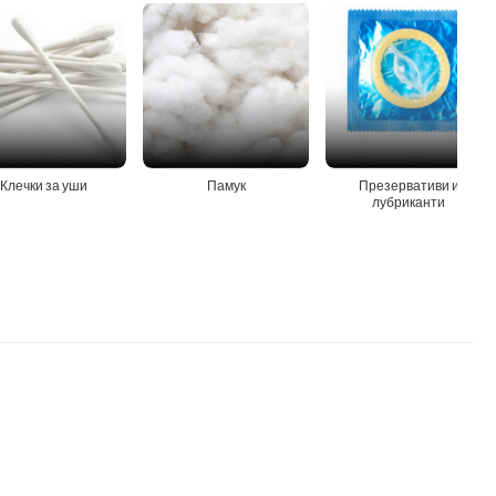
Клечки за уши
Памук
Презервативи и
лубриканти