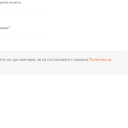
иите в него.
авка*.
я.
ите си, ще смятаме, че се съгласявате с нашата
Политика за
реме.
ла.