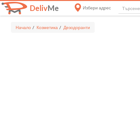
Deliv
Me
Избери адрес
Начало
Козметика
Дезодоранти