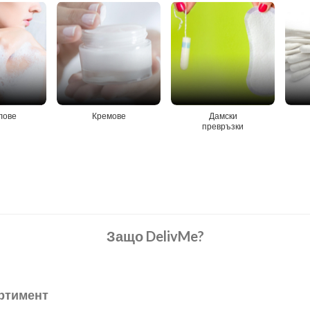
лове
Кремове
Дамски
превръзки
Защо DelivMe?
ртимент