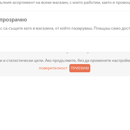
лния асортимент на всеки магазин, с които работим, както и промоц
 прозрачно
с са същите като в магазина, от който пазаруваш. Плащаш само дост
искания създаваш поръчка, през сайта или мобилните ни приложени
и и статистически цели. Ако продължите, без да променяте настройк
поверителност
ПРИЕМАМ
реш доставка или взимане от място веднага или в избрано от теб в
ано
и хареса в поръчката, ще ти възстановим не 150% от цената в профи
ащане