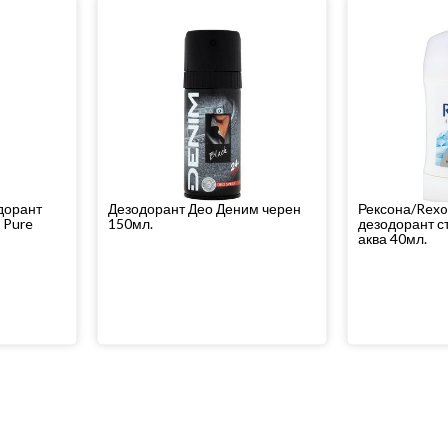
дорант
Дезодорант Део Деним черен
Рексона/Rexo
e Pure
150мл.
дезодорант с
аква 40мл.