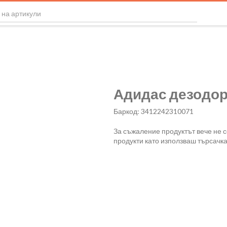
Адидас дезодора
Баркод: 3412242310071
За съжаление продуктът вече не 
продукти като използваш търсачка