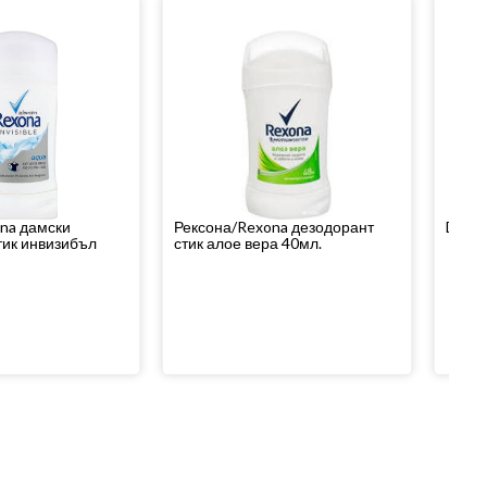
na дамски
Рексона/Rexona дезодорант
Dove 
тик инвизибъл
стик алое вера 40мл.