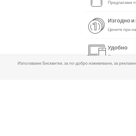
Предлагаме пъ
Изгодно и
Цените при на
Удобно
С няколко нат
Използваме Бисквитки, за по-добро изживяване, за рекламн
Бързо
Можеш да избе
Гарантир
Ако нещо не т
Лесно пл