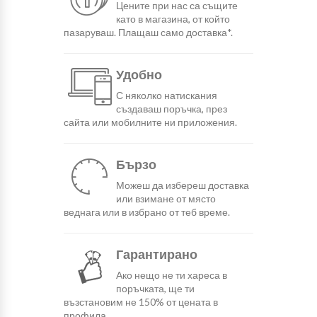
Цените при нас са същите
като в магазина, от който
пазаруваш. Плащаш само доставка*.
Удобно
С няколко натискания
създаваш поръчка, през
сайта или мобилните ни приложения.
Бързо
Можеш да избереш доставка
или взимане от място
веднага или в избрано от теб време.
Гарантирано
Ако нещо не ти хареса в
поръчката, ще ти
възстановим не 150% от цената в
профила.