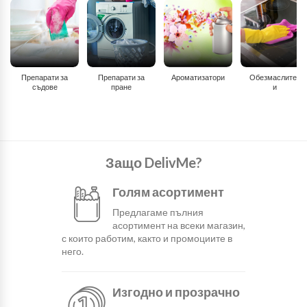
Препарати за
Препарати за
Ароматизатори
Обезмаслител
съдове
пране
и
Защо DelivMe?
Голям асортимент
Предлагаме пълния
асортимент на всеки магазин,
с които работим, както и промоциите в
него.
Изгодно и прозрачно