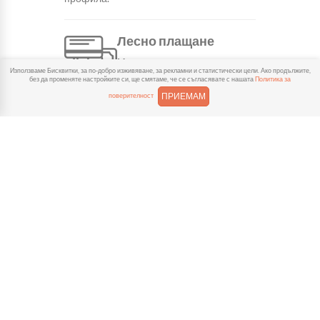
Лесно плащане
Можеш да платиш както в
Използваме Бисквитки, за по-добро изживяване, за рекламни и статистически цели. Ако продължите,
брой, така и електронно с
без да променяте настройките си, ще смятаме, че се съгласявате с нашата
Политика за
карта или профил в ePay.
ПРИЕМАМ
поверителност
Често задавани въпроси
КОЛКО ВРЕМЕ ОТНЕМА ДОСТАВКАТА?
КОЛКО СТРУВА ДОСТАВКАТА?
КАК ДА МОГА ДА ПЛАТЯ ПОРЪЧКАТА СИ?
ЗАЩО НЕ ОТКРИВАМ НЯКОИ ПРОДУКТИ?